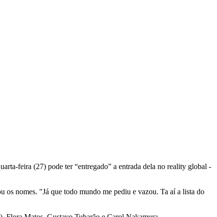
arta-feira (27) pode ter “entregado” a entrada dela no reality global -
u os nomes. "Já que todo mundo me pediu e vazou. Ta aí a lista do
a), Flora Matos, Gustavo Tubarão e Carol Nakamura.