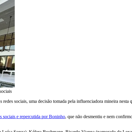
sociais
s redes sociais, uma decisão tomada pela influenciadora mineira nesta qu
es sociais e repercutida por Boninho
, que não desmentiu e nem confirmo
 de Luísa Sonza), Kéfera Buchmann, Ricardo Vianna (namorado de Lex