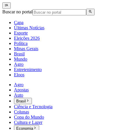
Buscar no portal
Capa
Últimas Notícias
Esporte
Eleições 2026
Política
Minas Gerais
Brasil
Mundo
Agro
Entretenimento
Eloos
Agro
Apostas
Auto
Brasil
Ciência e Tecnologia
Colunas
Copa do Mundo
Cultura e Lazer
Economia