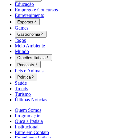
Educação
Emprego e Concursos
Entretenimento
Esportes
Games
Gastronomia
Jogos
Meio Ambiente
Mundo
Orações Itatiaia
Podcasts
Pets e Animais
Política
Saúde
Trends
Turismo
Últimas Notícias
Quem Somos
Programação
Ouça a Itatiaia
Institucional
Entre em Contato
Expediente Itatiaia