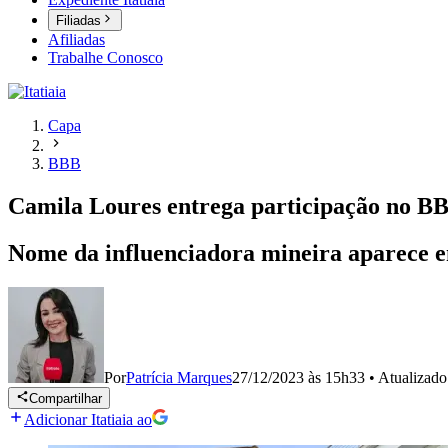
Filiadas
Afiliadas
Trabalhe Conosco
Capa
BBB
Camila Loures entrega participação no BB
Nome da influenciadora mineira aparece em
Por
Patrícia Marques
27/12/2023 às 15h33
•
Atualizad
Compartilhar
Adicionar Itatiaia ao