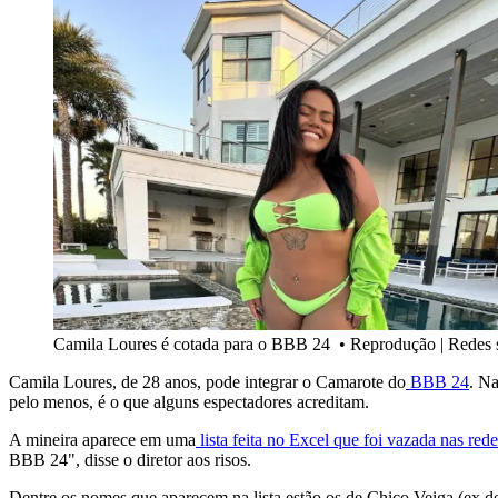
Camila Loures é cotada para o BBB 24
•
Reprodução | Redes 
Camila Loures, de 28 anos, pode integrar o Camarote do
BBB 24
. Na
pelo menos, é o que alguns espectadores acreditam.
A mineira aparece em uma
lista feita no Excel que foi vazada nas red
BBB 24", disse o diretor aos risos.
Dentre os nomes que aparecem na lista estão os de Chico Veiga (ex