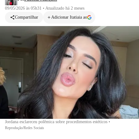
09/05/2026 às 05h31
•
Atualizado
há 2 meses
Compartilhar
Adicionar Itatiaia ao
Jordana esclareceu polêmica sobre procedimentos estéticos
•
Reprodução/Redes Sociais