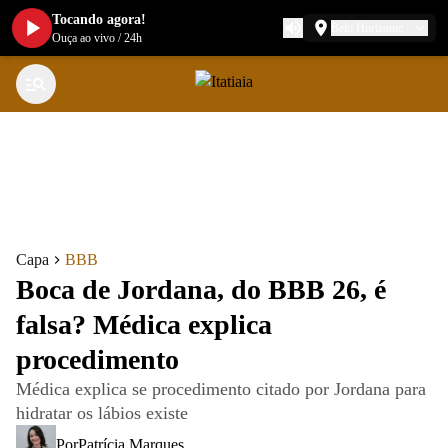
Tocando agora!
Belo Horizonte
Ouça ao vivo
/
24h
Capa
BBB
Boca de Jordana, do BBB 26, é
falsa? Médica explica
procedimento
Médica explica se procedimento citado por Jordana para
hidratar os lábios existe
Por
Patrícia Marques