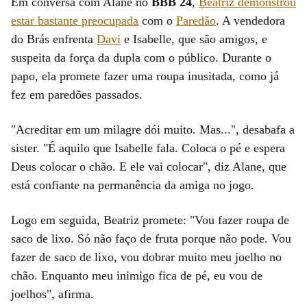
Em conversa com Alane no
BBB 24
,
Beatriz demonstrou
estar bastante preocupada
com o
Paredão
. A vendedora
do Brás enfrenta
Davi
e Isabelle, que são amigos, e
suspeita da força da dupla com o público. Durante o
papo, ela promete fazer uma roupa inusitada, como já
fez em paredões passados.
"Acreditar em um milagre dói muito. Mas...", desabafa a
sister. "É aquilo que Isabelle fala. Coloca o pé e espera
Deus colocar o chão. E ele vai colocar", diz Alane, que
está confiante na permanência da amiga no jogo.
Logo em seguida, Beatriz promete: "Vou fazer roupa de
saco de lixo. Só não faço de fruta porque não pode. Vou
fazer de saco de lixo, vou dobrar muito meu joelho no
chão. Enquanto meu inimigo fica de pé, eu vou de
joelhos", afirma.