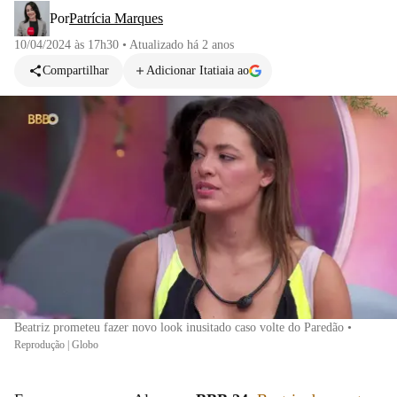
Por
Patrícia Marques
10/04/2024 às 17h30
•
Atualizado
há 2 anos
Compartilhar
Adicionar Itatiaia ao
Beatriz prometeu fazer novo look inusitado caso volte do Paredão
•
Reprodução | Globo