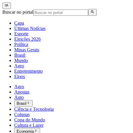
Buscar no portal
Capa
Últimas Notícias
Esporte
Eleições 2026
Política
Minas Gerais
Brasil
Mundo
Agro
Entretenimento
Eloos
Agro
Apostas
Auto
Brasil
Ciência e Tecnologia
Colunas
Copa do Mundo
Cultura e Lazer
Economia