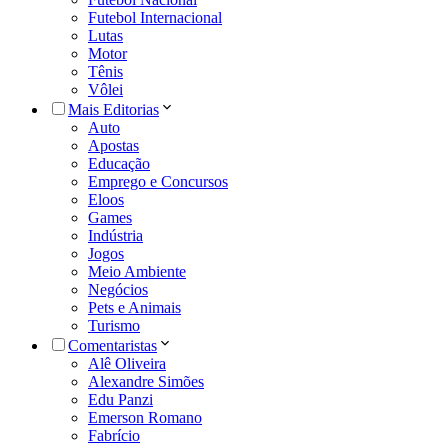
Futebol Internacional
Lutas
Motor
Tênis
Vôlei
Mais Editorias
Auto
Apostas
Educação
Emprego e Concursos
Eloos
Games
Indústria
Jogos
Meio Ambiente
Negócios
Pets e Animais
Turismo
Comentaristas
Alê Oliveira
Alexandre Simões
Edu Panzi
Emerson Romano
Fabrício