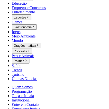
Educação
Emprego e Concursos
Entretenimento
Esportes
Games
Gastronomia
Jogos
Meio Ambiente
Mundo
Orações Itatiaia
Podcasts
Pets e Animais
Política
Saúde
Trends
Turismo
Últimas Notícias
Quem Somos
Programação
Ouça a Itatiaia
Institucional
Entre em Contato
Expediente Itatiaia