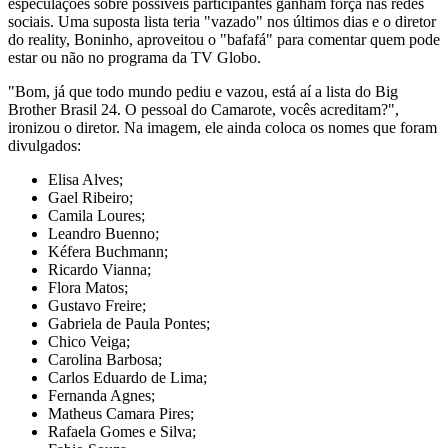
especulações sobre possíveis participantes ganham força nas redes
sociais. Uma suposta lista teria "vazado" nos últimos dias e o diretor
do reality, Boninho, aproveitou o "bafafá" para comentar quem pode
estar ou não no programa da TV Globo.
"Bom, já que todo mundo pediu e vazou, está aí a lista do Big
Brother Brasil 24. O pessoal do Camarote, vocês acreditam?",
ironizou o diretor. Na imagem, ele ainda coloca os nomes que foram
divulgados:
Elisa Alves;
Gael Ribeiro;
Camila Loures;
Leandro Buenno;
Kéfera Buchmann;
Ricardo Vianna;
Flora Matos;
Gustavo Freire;
Gabriela de Paula Pontes;
Chico Veiga;
Carolina Barbosa;
Carlos Eduardo de Lima;
Fernanda Agnes;
Matheus Camara Pires;
Rafaela Gomes e Silva;