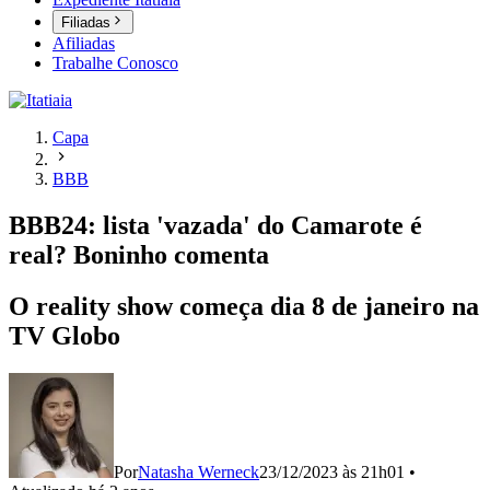
Filiadas
Afiliadas
Trabalhe Conosco
Capa
BBB
BBB24: lista 'vazada' do Camarote é
real? Boninho comenta
O reality show começa dia 8 de janeiro na
TV Globo
Por
Natasha Werneck
23/12/2023 às 21h01
•