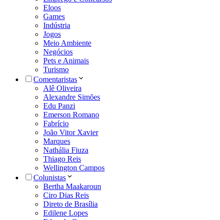
Eloos
Games
Indústria
Jogos
Meio Ambiente
Negócios
Pets e Animais
Turismo
Comentaristas
Alê Oliveira
Alexandre Simões
Edu Panzi
Emerson Romano
Fabrício
João Vitor Xavier
Marques
Nathália Fiuza
Thiago Reis
Wellington Campos
Colunistas
Bertha Maakaroun
Ciro Dias Reis
Direto de Brasília
Edilene Lopes