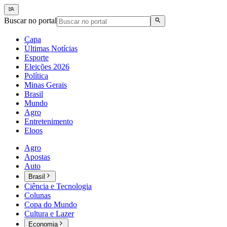
Buscar no portal
Capa
Últimas Notícias
Esporte
Eleições 2026
Política
Minas Gerais
Brasil
Mundo
Agro
Entretenimento
Eloos
Agro
Apostas
Auto
Brasil
Ciência e Tecnologia
Colunas
Copa do Mundo
Cultura e Lazer
Economia