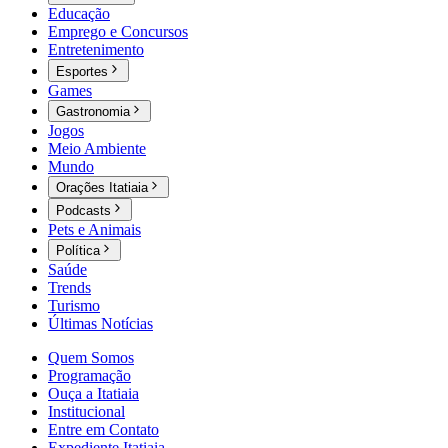
Educação
Emprego e Concursos
Entretenimento
Esportes
Games
Gastronomia
Jogos
Meio Ambiente
Mundo
Orações Itatiaia
Podcasts
Pets e Animais
Política
Saúde
Trends
Turismo
Últimas Notícias
Quem Somos
Programação
Ouça a Itatiaia
Institucional
Entre em Contato
Expediente Itatiaia