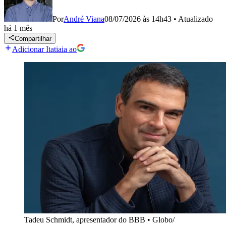
Por
André Viana
08/07/2026 às 14h43
•
Atualizado
há 1 mês
Compartilhar
Adicionar Itatiaia ao
Tadeu Schmidt, apresentador do BBB
•
Globo/