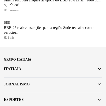
Milena recupera ataques da época do BBB 26 e avisa: 'Tudo com
o jurídico'
Há 3 semanas
BBB
BBB 27 reabre inscrições para a região Sudeste; saiba como
participar
Há 1 mês
GRUPO ITATIAIA
ITATIAIA
JORNALISMO
ESPORTES