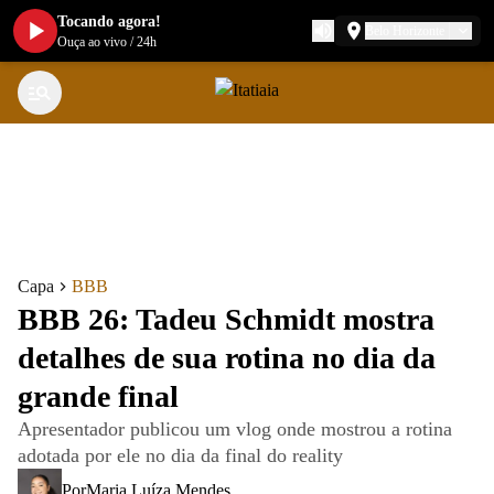
Tocando agora!
Belo Horizonte
Ouça ao vivo
/
24h
Capa
BBB
BBB 26: Tadeu Schmidt mostra
detalhes de sua rotina no dia da
grande final
Apresentador publicou um vlog onde mostrou a rotina
adotada por ele no dia da final do reality
Por
Maria Luíza Mendes