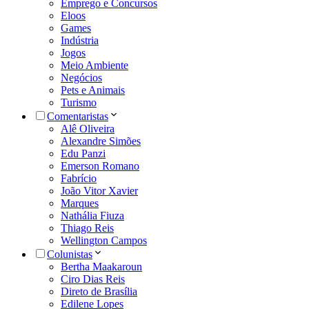
Emprego e Concursos
Eloos
Games
Indústria
Jogos
Meio Ambiente
Negócios
Pets e Animais
Turismo
Comentaristas
Alê Oliveira
Alexandre Simões
Edu Panzi
Emerson Romano
Fabrício
João Vitor Xavier
Marques
Nathália Fiuza
Thiago Reis
Wellington Campos
Colunistas
Bertha Maakaroun
Ciro Dias Reis
Direto de Brasília
Edilene Lopes