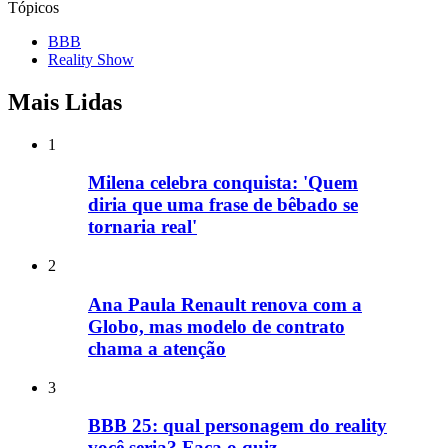
Tópicos
BBB
Reality Show
Mais Lidas
1
Milena celebra conquista: 'Quem
diria que uma frase de bêbado se
tornaria real'
2
Ana Paula Renault renova com a
Globo, mas modelo de contrato
chama a atenção
3
BBB 25: qual personagem do reality
você seria? Faça o quiz