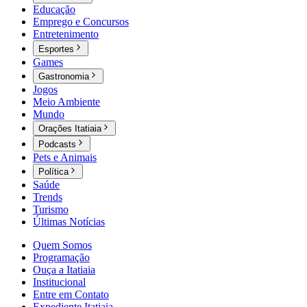
Educação
Emprego e Concursos
Entretenimento
Esportes
Games
Gastronomia
Jogos
Meio Ambiente
Mundo
Orações Itatiaia
Podcasts
Pets e Animais
Política
Saúde
Trends
Turismo
Últimas Notícias
Quem Somos
Programação
Ouça a Itatiaia
Institucional
Entre em Contato
Expediente Itatiaia