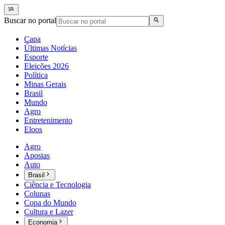
Buscar no portal
Capa
Últimas Notícias
Esporte
Eleições 2026
Política
Minas Gerais
Brasil
Mundo
Agro
Entretenimento
Eloos
Agro
Apostas
Auto
Brasil
Ciência e Tecnologia
Colunas
Copa do Mundo
Cultura e Lazer
Economia