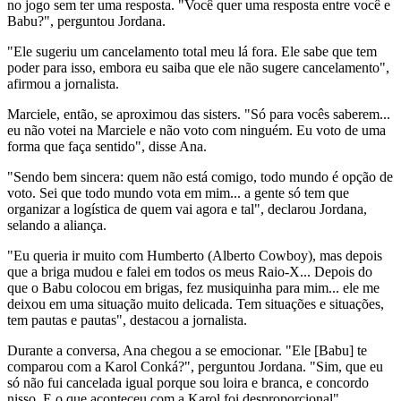
no jogo sem ter uma resposta. "Você quer uma resposta entre você e
Babu?", perguntou Jordana.
"Ele sugeriu um cancelamento total meu lá fora. Ele sabe que tem
poder para isso, embora eu saiba que ele não sugere cancelamento",
afirmou a jornalista.
Marciele, então, se aproximou das sisters. "Só para vocês saberem...
eu não votei na Marciele e não voto com ninguém. Eu voto de uma
forma que faça sentido", disse Ana.
"Sendo bem sincera: quem não está comigo, todo mundo é opção de
voto. Sei que todo mundo vota em mim... a gente só tem que
organizar a logística de quem vai agora e tal", declarou Jordana,
selando a aliança.
"Eu queria ir muito com Humberto (Alberto Cowboy), mas depois
que a briga mudou e falei em todos os meus Raio-X... Depois do
que o Babu colocou em brigas, fez musiquinha para mim... ele me
deixou em uma situação muito delicada. Tem situações e situações,
tem pautas e pautas", destacou a jornalista.
Durante a conversa, Ana chegou a se emocionar. "Ele [Babu] te
comparou com a Karol Conká?", perguntou Jordana. "Sim, que eu
só não fui cancelada igual porque sou loira e branca, e concordo
nisso. E o que aconteceu com a Karol foi desproporcional",