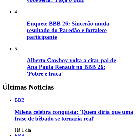
4
Enquete BBB 26: Sincerão muda
resultado do Paredão e fortalece
participante
5
Alberto Cowboy volta a citar pai de
Ana Paula Renault no BBB 26:
'Pobre e fraca'
Últimas Notícias
BBB
Milena celebra conquista: 'Quem diria que uma
frase de bêbado se tornaria real'
Há 1 dia
BBB