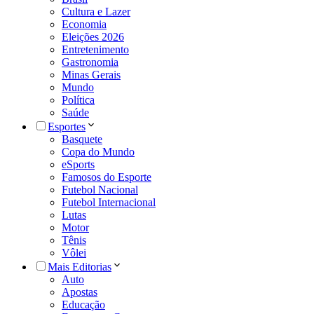
Cultura e Lazer
Economia
Eleições 2026
Entretenimento
Gastronomia
Minas Gerais
Mundo
Política
Saúde
Esportes
Basquete
Copa do Mundo
eSports
Famosos do Esporte
Futebol Nacional
Futebol Internacional
Lutas
Motor
Tênis
Vôlei
Mais Editorias
Auto
Apostas
Educação