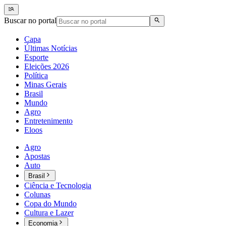
Buscar no portal
Capa
Últimas Notícias
Esporte
Eleições 2026
Política
Minas Gerais
Brasil
Mundo
Agro
Entretenimento
Eloos
Agro
Apostas
Auto
Brasil
Ciência e Tecnologia
Colunas
Copa do Mundo
Cultura e Lazer
Economia