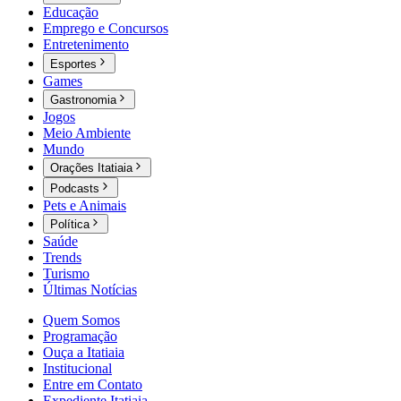
Educação
Emprego e Concursos
Entretenimento
Esportes
Games
Gastronomia
Jogos
Meio Ambiente
Mundo
Orações Itatiaia
Podcasts
Pets e Animais
Política
Saúde
Trends
Turismo
Últimas Notícias
Quem Somos
Programação
Ouça a Itatiaia
Institucional
Entre em Contato
Expediente Itatiaia