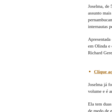
Joselma, de 5
assunto mais 
pernambucan
internautas p
Apresentada 
em Olinda e c
Richard Gere
Clique aq
Joselma já f
volume e é am
Ela tem duas 
de medo de e