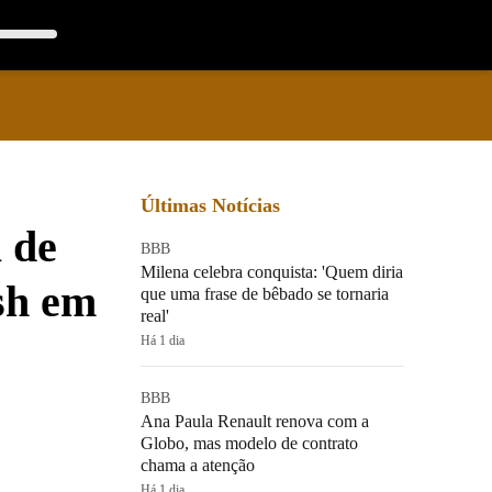
Últimas Notícias
 de
BBB
Milena celebra conquista: 'Quem diria
sh em
que uma frase de bêbado se tornaria
real'
Há 1 dia
BBB
Ana Paula Renault renova com a
Globo, mas modelo de contrato
chama a atenção
Há 1 dia