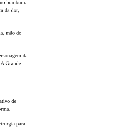
ã no bumbum.
a da dor,
da, mão de
personagem da
e A Grande
ativo de
orma.
irurgia para