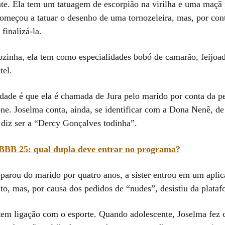
nte. Ela tem um tatuagem de escorpião na virilha e uma maç
começou a tatuar o desenho de uma tornozeleira, mas, por cont
finalizá-la.
zinha, ela tem como especialidades bobó de camarão, feijoa
tel.
idade é que ela é chamada de Jura pelo marido por conta da 
ne. Joselma conta, ainda, se identificar com a Dona Nenê, d
 diz ser a “Dercy Gonçalves todinha”.
BBB 25: qual dupla deve entrar no programa?
parou do marido por quatro anos, a sister entrou em um aplic
to, mas, por causa dos pedidos de “nudes”, desistiu da plataf
em ligação com o esporte. Quando adolescente, Joselma fez c