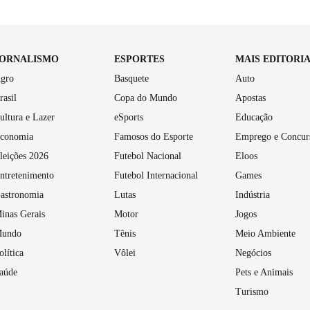
JORNALISMO
ESPORTES
MAIS EDITORI
gro
Basquete
Auto
rasil
Copa do Mundo
Apostas
ultura e Lazer
eSports
Educação
conomia
Famosos do Esporte
Emprego e Concur
leições 2026
Futebol Nacional
Eloos
ntretenimento
Futebol Internacional
Games
astronomia
Lutas
Indústria
inas Gerais
Motor
Jogos
undo
Tênis
Meio Ambiente
olítica
Vôlei
Negócios
aúde
Pets e Animais
Turismo