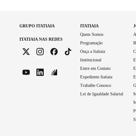
GRUPO ITATIAIA
ITATIAIA
Quem Somos
A
ITATIAIA NAS REDES
Programação
B
Ouça a Itatiaia
C
Institucional
E
Entre em Contato
E
Expediente Itatiaia
E
Trabalhe Conosco
G
Lei de Igualdade Salarial
M
M
P
S