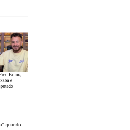
 Fred Bruno,
ixaba e
eputado
ia" quando