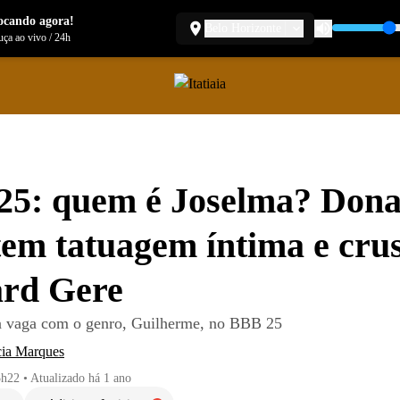
ocando agora!
Belo Horizonte
ça ao vivo
/
24h
25: quem é Joselma? Dona
tem tatuagem íntima e cru
ard Gere
a vaga com o genro, Guilherme, no BBB 25
cia Marques
5h22
•
Atualizado
há 1 ano