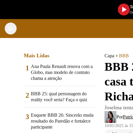
T
Ou
Mais Lidas
Capa
BBB
BBB 
Ana Paula Renault renova com a
1
Globo, mas modelo de contrato
casa 
chama a atenção
Rich
BBB 25: qual personagem do
2
reality você seria? Faça o quiz
Joselma tent
Enquete BBB 26: Sincerão muda
3
Por
Patrí
resultado do Paredão e fortalece
10/01/2025 às 1
participante