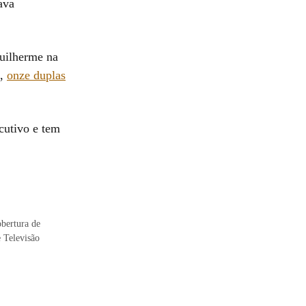
ava
Guilherme na
),
onze duplas
utivo e tem
obertura de
e Televisão