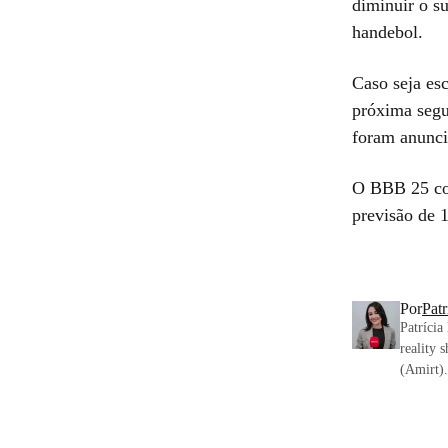
diminuir o s
handebol.
Caso seja es
próxima segu
foram anuncia
O BBB 25 con
previsão de 
Por
Pat
Patrícia
reality 
(Amirt).