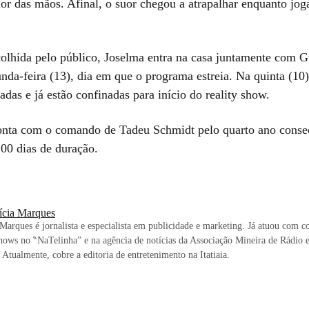
uor das mãos. Afinal, o suor chegou a atrapalhar enquanto jog
colhida pelo público, Joselma entra na casa juntamente com 
nda-feira (13), dia em que o programa estreia. Na quinta (10
das e já estão confinadas para início do reality show.
ta com o comando de Tadeu Schmidt pelo quarto ano consec
100 dias de duração.
rícia Marques
 Marques é jornalista e especialista em publicidade e marketing. Já atuou com c
shows no ‶NaTelinha” e na agência de notícias da Associação Mineira de Rádio 
 Atualmente, cobre a editoria de entretenimento na Itatiaia.