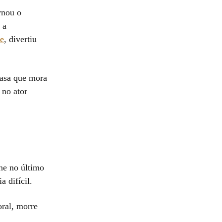
rnou o
 a
me
, divertiu
casa que mora
 no ator
ne no último
 difícil.
oral, morre