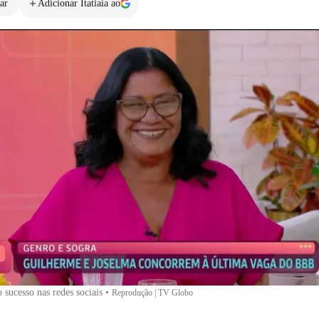
ar
Adicionar Itatiaia ao
 sucesso nas redes sociais
•
Reprodução | TV Globo