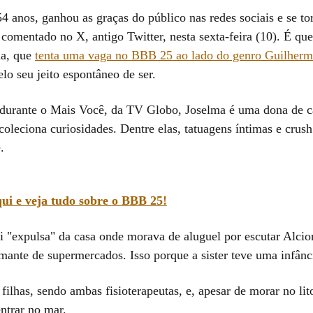
4 anos, ganhou as graças do público nas redes sociais e se to
comentado no X, antigo Twitter, nesta sexta-feira (10). É que
a, que
tenta uma vaga no BBB 25 ao lado do genro Guilher
elo seu jeito espontâneo de ser.
durante o Mais Você, da TV Globo, Joselma é uma dona de 
oleciona curiosidades. Dentre elas, tatuagens íntimas e crush
.
ui e veja tudo sobre o BBB 25!
oi "expulsa" da casa onde morava de aluguel por escutar Alcio
ante de supermercados. Isso porque a sister teve uma infância
filhas, sendo ambas fisioterapeutas, e, apesar de morar no lit
ntrar no mar.