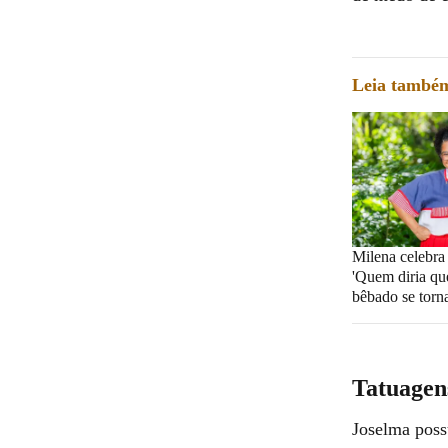
Leia també
Milena celebra
'Quem diria qu
bêbado se torna
Tatuagen
Joselma possu