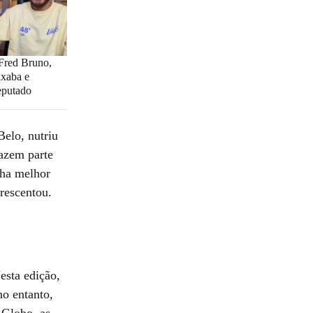
 Fred Bruno,
ixaba e
eputado
Belo, nutriu
fazem parte
nha melhor
rescentou.
esta edição,
no entanto,