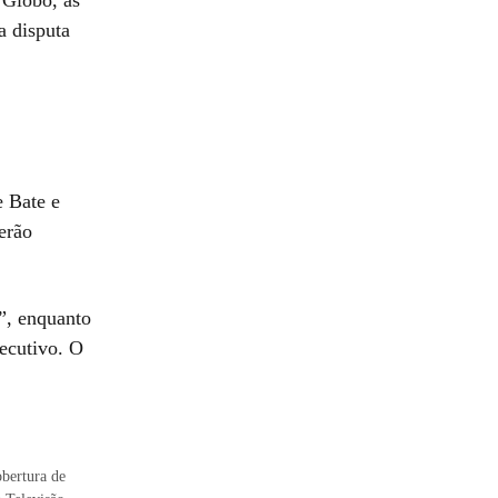
 Globo, as
a disputa
e Bate e
erão
”, enquanto
ecutivo. O
obertura de