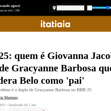
ocando agora!
Belo Horizonte
ça ao vivo
/
24h
5: quem é Giovanna Jaco
de Gracyanne Barbosa qu
dera Belo como 'pai'
cobina é a dupla de Gracyanne Barbosa no BBB 25
cia Marques
0h11
•
Atualizado
há 1 ano