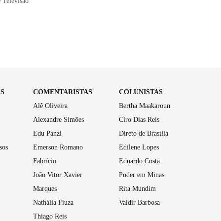
e Televisão
AS
COMENTARISTAS
COLUNISTAS
Alê Oliveira
Bertha Maakaroun
Alexandre Simões
Ciro Dias Reis
Edu Panzi
Direto de Brasília
sos
Emerson Romano
Edilene Lopes
Fabrício
Eduardo Costa
João Vitor Xavier
Poder em Minas
Marques
Rita Mundim
Nathália Fiuza
Valdir Barbosa
Thiago Reis