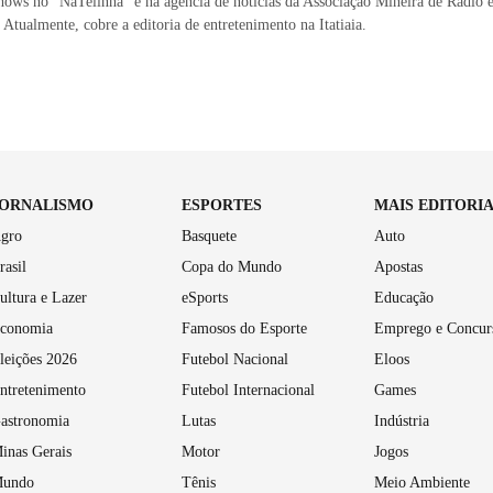
shows no ‶NaTelinha” e na agência de notícias da Associação Mineira de Rádio 
 Atualmente, cobre a editoria de entretenimento na Itatiaia.
JORNALISMO
ESPORTES
MAIS EDITORI
gro
Basquete
Auto
rasil
Copa do Mundo
Apostas
ultura e Lazer
eSports
Educação
conomia
Famosos do Esporte
Emprego e Concur
leições 2026
Futebol Nacional
Eloos
ntretenimento
Futebol Internacional
Games
astronomia
Lutas
Indústria
inas Gerais
Motor
Jogos
undo
Tênis
Meio Ambiente