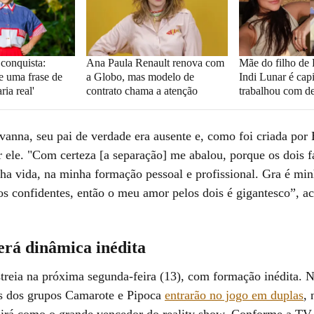
 conquista:
Ana Paula Renault renova com
Mãe do filho de
e uma frase de
a Globo, mas modelo de
Indi Lunar é cap
ria real'
contrato chama a atenção
trabalhou com d
anna, seu pai de verdade era ausente e, como foi criada por 
r ele. "Com certeza [a separação] me abalou, porque os dois 
nha vida, na minha formação pessoal e profissional. Gra é mi
s confidentes, então o meu amor pelos dois é gigantesco”, ac
erá dinâmica inédita
treia na próxima segunda-feira (13), com formação inédita. N
es dos grupos Camarote e Pipoca
entrarão no jogo em duplas
, 