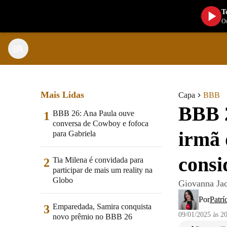
T
Ou
Mais Lidas
Capa
BBB
BBB 2
BBB 26: Ana Paula ouve
1
conversa de Cowboy e fofoca
irmã 
para Gabriela
consi
Tia Milena é convidada para
2
participar de mais um reality na
Globo
Giovanna Ja
Por
Patrí
Emparedada, Samira conquista
3
09/01/2025 às 2
novo prêmio no BBB 26