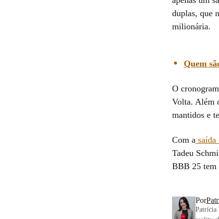
apenas um sa
duplas, que 
milionária.
Quem são
O cronograma
Volta. Além 
mantidos e t
Com a
saída
Tadeu Schmid
BBB 25 tem p
Por
Pat
Patrícia