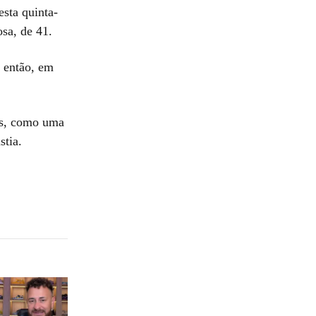
sta quinta-
osa, de 41.
 então, em
os, como uma
stia.