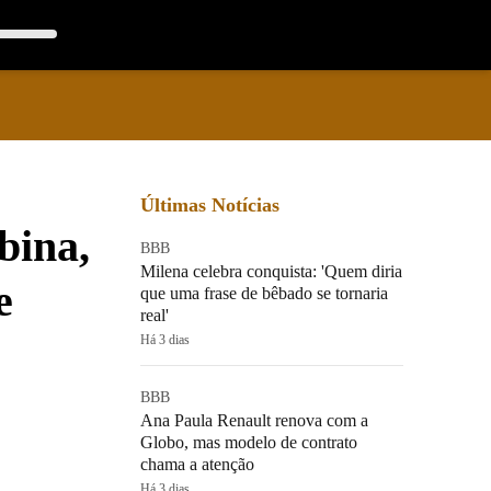
Últimas Notícias
bina,
BBB
Milena celebra conquista: 'Quem diria
e
que uma frase de bêbado se tornaria
real'
Há 3 dias
BBB
Ana Paula Renault renova com a
Globo, mas modelo de contrato
chama a atenção
Há 3 dias