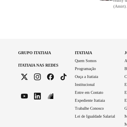
reality 
(Amirt).
GRUPO ITATIAIA
ITATIAIA
Quem Somos
A
ITATIAIA NAS REDES
Programação
B
Ouça a Itatiaia
C
Institucional
E
Entre em Contato
E
Expediente Itatiaia
E
Trabalhe Conosco
G
Lei de Igualdade Salarial
M
M