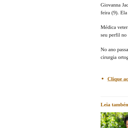
Giovanna Jac
feira (9). El
Médica veter
seu perfil no
No ano passa
cirurgia orto
Clique aq
Leia també