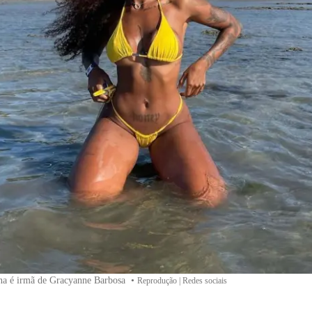
na é irmã de Gracyanne Barbosa
•
Reprodução | Redes sociais