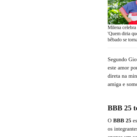
Milena celebra
'Quem diria qu
bêbado se torna
Segundo Giov
este amor po
direta na mi
amiga e somo
BBB 25 t
O
BBB 25
es
os integrant