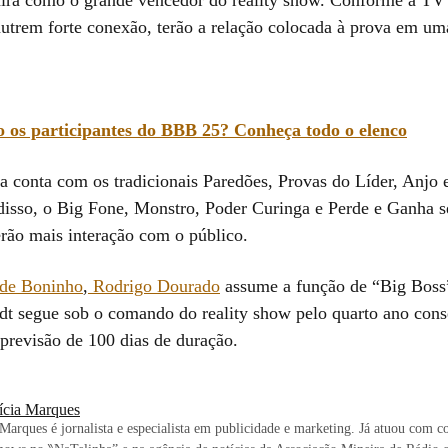
irá como o grande vencedor do reality show. Conforme a TV
nutrem forte conexão, terão a relação colocada à prova em um
 os participantes do BBB 25? Conheça todo o elenco
 conta com os tradicionais Paredões, Provas do Líder, Anjo 
disso, o Big Fone, Monstro, Poder Curinga e Perde e Ganha s
erão mais interação com o público.
 de Boninho
,
Rodrigo Dourado
assume a função de “Big Boss
t segue sob o comando do reality show pelo quarto ano cons
revisão de 100 dias de duração.
rícia Marques
 Marques é jornalista e especialista em publicidade e marketing. Já atuou com c