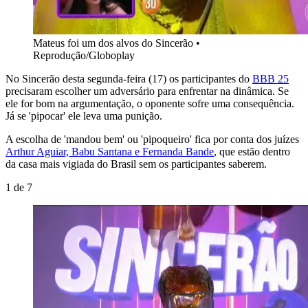
Mateus foi um dos alvos do Sincerão
•
Reprodução/Globoplay
No Sincerão desta segunda-feira (17) os participantes do
BBB 25
precisaram escolher um adversário para enfrentar na dinâmica. Se
ele for bom na argumentação, o oponente sofre uma consequência.
Já se 'pipocar' ele leva uma punição.
A escolha de 'mandou bem' ou 'pipoqueiro' fica por conta dos juízes
Arthur Aguiar, Babu Santana e Fernanda Bande
, que estão dentro
da casa mais vigiada do Brasil sem os participantes saberem.
1
de
7