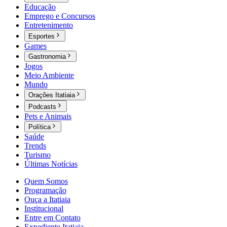
Educação
Emprego e Concursos
Entretenimento
Esportes
Games
Gastronomia
Jogos
Meio Ambiente
Mundo
Orações Itatiaia
Podcasts
Pets e Animais
Política
Saúde
Trends
Turismo
Últimas Notícias
Quem Somos
Programação
Ouça a Itatiaia
Institucional
Entre em Contato
Expediente Itatiaia