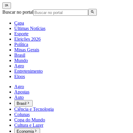
Buscar no portal
Capa
Últimas Notícias
Esporte
Eleições 2026
Política
Minas Gerais
Brasil
Mundo
Agro
Entretenimento
Eloos
Agro
Apostas
Auto
Brasil
Ciência e Tecnologia
Colunas
Copa do Mundo
Cultura e Lazer
Economia