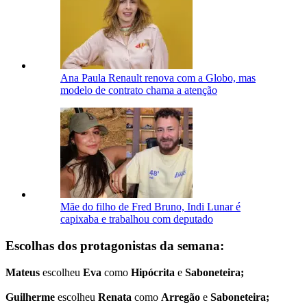
Ana Paula Renault renova com a Globo, mas
modelo de contrato chama a atenção
Mãe do filho de Fred Bruno, Indi Lunar é
capixaba e trabalhou com deputado
Escolhas dos protagonistas da semana:
Mateus
escolheu
Eva
como
Hipócrita
e
Saboneteira;
Guilherme
escolheu
Renata
como
Arregão
e
Saboneteira;