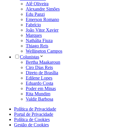
Alê Oliveira
Alexandre Simões
Edu Panzi
Emerson Romano
Fabrício
João Vitor Xavier
Marques
Nathália Fiuza
Thiago Reis
Wellington Campos
Colunistas
Bertha Maakaroun
Ciro Dias Reis
Direto de Brasília
Edilene Lopes
Eduardo Costa
Poder em Minas
Rita Mundim
Valdir Barbosa
Política de Privacidade
Portal de Privacidade
Política de Cookies
Gestão de Cookies