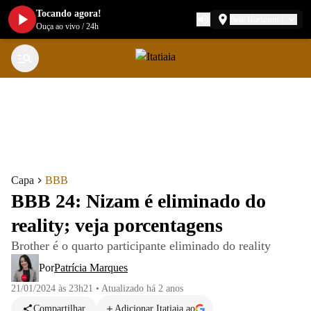
Tocando agora!
Belo Horizonte
Ouça ao vivo
/
24h
Capa
BBB
BBB 24: Nizam é eliminado do
reality; veja porcentagens
Brother é o quarto participante eliminado do reality
Por
Patrícia Marques
21/01/2024 às 23h21
•
Atualizado
há 2 anos
Compartilhar
Adicionar Itatiaia ao