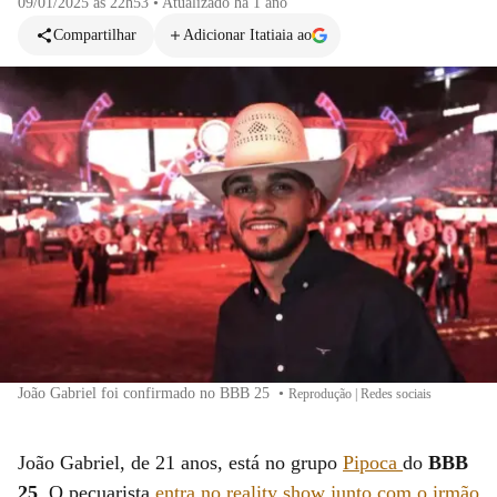
09/01/2025 às 22h53
•
Atualizado
há 1 ano
Compartilhar
Adicionar Itatiaia ao
João Gabriel foi confirmado no BBB 25
•
Reprodução | Redes sociais
João Gabriel, de 21 anos, está no grupo
Pipoca
do
BBB
25
. O pecuarista
entra no reality show junto com o irmão