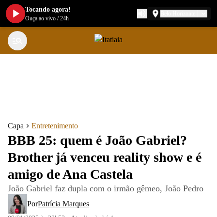
Tocando agora!
Belo Horizonte
Ouça ao vivo
/
24h
Capa
Entretenimento
BBB 25: quem é João Gabriel?
Brother já venceu reality show e é
amigo de Ana Castela
João Gabriel faz dupla com o irmão gêmeo, João Pedro
Por
Patrícia Marques