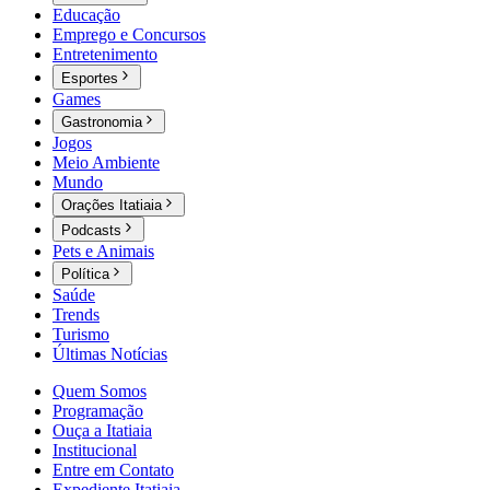
Educação
Emprego e Concursos
Entretenimento
Esportes
Games
Gastronomia
Jogos
Meio Ambiente
Mundo
Orações Itatiaia
Podcasts
Pets e Animais
Política
Saúde
Trends
Turismo
Últimas Notícias
Quem Somos
Programação
Ouça a Itatiaia
Institucional
Entre em Contato
Expediente Itatiaia