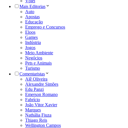
Vôlei
Mais Editorias
Auto
Apostas
Educação
Emprego e Concursos
Eloos
Games
Indústria
Jogos
Meio Ambiente
Negócios
Pets e Animais
Turismo
Comentaristas
Alê Oliveira
Alexandre Simões
Edu Panzi
Emerson Romano
Fabrício
João Vitor Xavier
Marques
Nathália Fiuza
Thiago Reis
Wellington Campos