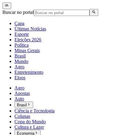
Buscar no portal
Capa
Últimas Notícias
Esporte
Eleições 2026
Política
Minas Gerais
Brasil
Mundo
Agro
Entretenimento
Eloos
Agro
Apostas
Auto
Brasil
Ciência e Tecnologia
Colunas
Copa do Mundo
Cultura e Lazer
Economia