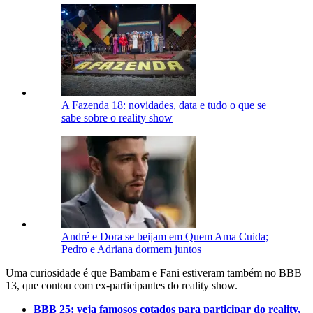
A Fazenda 18: novidades, data e tudo o que se
sabe sobre o reality show
André e Dora se beijam em Quem Ama Cuida;
Pedro e Adriana dormem juntos
Uma curiosidade é que Bambam e Fani estiveram também no BBB
13, que contou com ex-participantes do reality show.
BBB 25: veja famosos cotados para participar do reality,