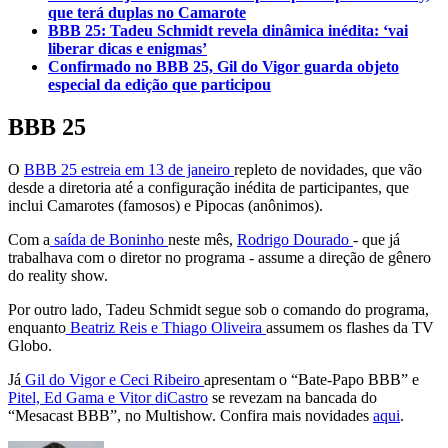
que terá duplas no Camarote
BBB 25: Tadeu Schmidt revela dinâmica inédita: ‘vai
liberar dicas e enigmas’
Confirmado no BBB 25, Gil do Vigor guarda objeto
especial da edição que participou
BBB 25
O
BBB 25 estreia em 13 de janeiro
repleto de novidades, que vão
desde a diretoria até a configuração inédita de participantes, que
inclui Camarotes (famosos) e Pipocas (anônimos).
Com a
saída de Boninho
neste mês,
Rodrigo Dourado
- que já
trabalhava com o diretor no programa - assume a direção de gênero
do reality show.
Por outro lado, Tadeu Schmidt segue sob o comando do programa,
enquanto
Beatriz Reis e Thiago Oliveira
assumem os flashes da TV
Globo.
Já
Gil do Vigor e Ceci Ribeiro
apresentam o “Bate-Papo BBB” e
Pitel, Ed Gama e Vitor diCastro
se revezam na bancada do
“Mesacast BBB”, no Multishow. Confira mais novidades
aqui
.