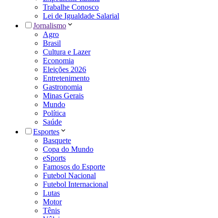
Trabalhe Conosco
Lei de Igualdade Salarial
Jornalismo
Agro
Brasil
Cultura e Lazer
Economia
Eleições 2026
Entretenimento
Gastronomia
Minas Gerais
Mundo
Política
Saúde
Esportes
Basquete
Copa do Mundo
eSports
Famosos do Esporte
Futebol Nacional
Futebol Internacional
Lutas
Motor
Tênis