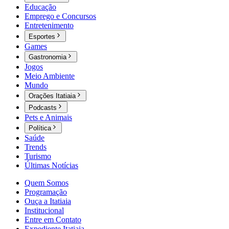
Educação
Emprego e Concursos
Entretenimento
Esportes
Games
Gastronomia
Jogos
Meio Ambiente
Mundo
Orações Itatiaia
Podcasts
Pets e Animais
Política
Saúde
Trends
Turismo
Últimas Notícias
Quem Somos
Programação
Ouça a Itatiaia
Institucional
Entre em Contato
Expediente Itatiaia