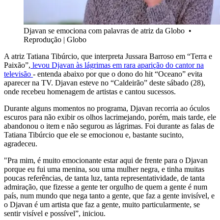
Djavan se emociona com palavras de atriz da Globo
•
Reprodução | Globo
A atriz Tatiana Tibúrcio, que interpreta Jussara Barroso em “Terra e
Paixão”,
levou Djavan às lágrimas em rara aparição do cantor na
televisão
- entenda abaixo por que o dono do hit “Oceano” evita
aparecer na TV. Djavan esteve no “Caldeirão” deste sábado (28),
onde recebeu homenagem de artistas e cantou sucessos.
Durante alguns momentos no programa, Djavan recorria ao óculos
escuros para não exibir os olhos lacrimejando, porém, mais tarde, ele
abandonou o item e não segurou as lágrimas. Foi durante as falas de
Tatiana Tibúrcio que ele se emocionou e, bastante sucinto,
agradeceu.
"Pra mim, é muito emocionante estar aqui de frente para o Djavan
porque eu fui uma menina, sou uma mulher negra, e tinha muitas
poucas referências, de tanta luz, tanta representatividade, de tanta
admiração, que fizesse a gente ter orgulho de quem a gente é num
país, num mundo que nega tanto a gente, que faz a gente invisível, e
o Djavan é um artista que faz a gente, muito particularmente, se
sentir visível e possível”, iniciou.