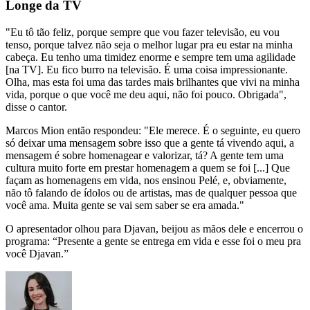
Longe da TV
"Eu tô tão feliz, porque sempre que vou fazer televisão, eu vou
tenso, porque talvez não seja o melhor lugar pra eu estar na minha
cabeça. Eu tenho uma timidez enorme e sempre tem uma agilidade
[na TV]. Eu fico burro na televisão. É uma coisa impressionante.
Olha, mas esta foi uma das tardes mais brilhantes que vivi na minha
vida, porque o que você me deu aqui, não foi pouco. Obrigada",
disse o cantor.
Marcos Mion então respondeu: "Ele merece. É o seguinte, eu quero
só deixar uma mensagem sobre isso que a gente tá vivendo aqui, a
mensagem é sobre homenagear e valorizar, tá? A gente tem uma
cultura muito forte em prestar homenagem a quem se foi [...] Que
façam as homenagens em vida, nos ensinou Pelé, e, obviamente,
não tô falando de ídolos ou de artistas, mas de qualquer pessoa que
você ama. Muita gente se vai sem saber se era amada."
O apresentador olhou para Djavan, beijou as mãos dele e encerrou o
programa: “Presente a gente se entrega em vida e esse foi o meu pra
você Djavan.”