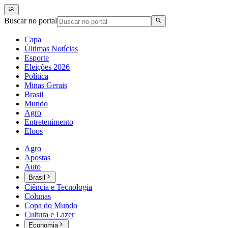
Buscar no portal
Capa
Últimas Notícias
Esporte
Eleições 2026
Política
Minas Gerais
Brasil
Mundo
Agro
Entretenimento
Eloos
Agro
Apostas
Auto
Brasil
Ciência e Tecnologia
Colunas
Copa do Mundo
Cultura e Lazer
Economia