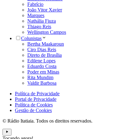
Fabrício
João Vitor Xavier
Marques
Nathália Fiuza
Thiago Reis
Wellington Campos
Colunistas
Bertha Maakaroun
Ciro Dias Reis
Direto de Brasília
Edilene Lopes
Eduardo Costa
Poder em Minas
Rita Mundim
Valdir Barbosa
Política de Privacidade
Portal de Privacidade
Política de Cookies
Gestão de Cookies
© Rádio Itatiaia. Todos os direitos reservados.
Tocando agora!