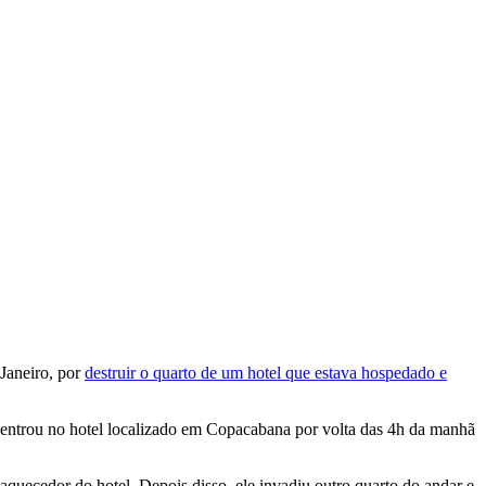
 Janeiro, por
destruir o quarto de um hotel que estava hospedado e
or entrou no hotel localizado em Copacabana por volta das 4h da manhã
aquecedor do hotel. Depois disso, ele invadiu outro quarto do andar e