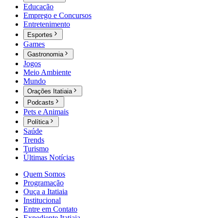
Educação
Emprego e Concursos
Entretenimento
Esportes
Games
Gastronomia
Jogos
Meio Ambiente
Mundo
Orações Itatiaia
Podcasts
Pets e Animais
Política
Saúde
Trends
Turismo
Últimas Notícias
Quem Somos
Programação
Ouça a Itatiaia
Institucional
Entre em Contato
Expediente Itatiaia