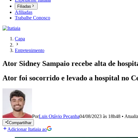
Filiadas
Afiliadas
Trabalhe Conosco
Capa
Entretenimento
Ator Sidney Sampaio recebe alta de hospita
Ator foi socorrido e levado a hospital no C
Por
Luis Otávio Peçanha
04/08/2023 às 18h48
•
Atuali
Compartilhar
Adicionar Itatiaia ao