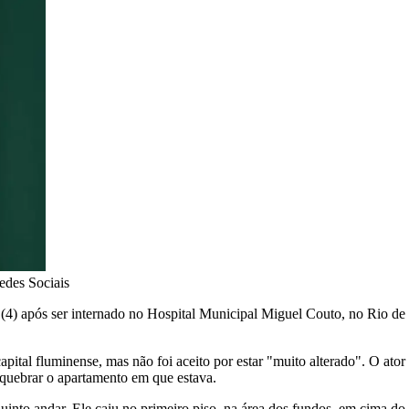
edes Sociais
a (4) após ser internado no Hospital Municipal Miguel Couto, no Rio de
apital fluminense, mas não foi aceito por estar "muito alterado". O at
 quebrar o apartamento em que estava.
into andar. Ele caiu no primeiro piso, na área dos fundos, em cima do 