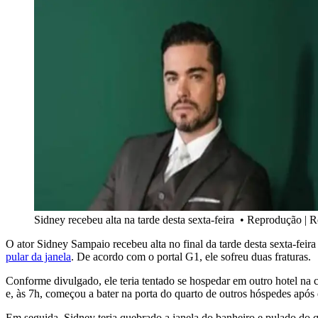
Sidney recebeu alta na tarde desta sexta-feira
•
Reprodução | R
O ator Sidney Sampaio recebeu alta no final da tarde desta sexta-feir
pular da janela
. De acordo com o portal G1, ele sofreu duas fraturas.
Conforme divulgado, ele teria tentado se hospedar em outro hotel na c
e, às 7h, começou a bater na porta do quarto de outros hóspedes após
Em seguida, Sidney teria quebrado a janela do banheiro e pulado do qu