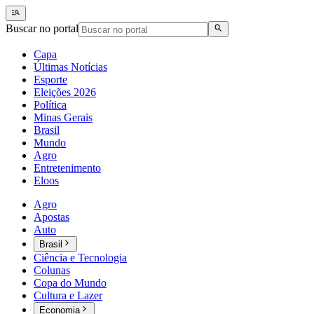
Buscar no portal
Capa
Últimas Notícias
Esporte
Eleições 2026
Política
Minas Gerais
Brasil
Mundo
Agro
Entretenimento
Eloos
Agro
Apostas
Auto
Brasil
Ciência e Tecnologia
Colunas
Copa do Mundo
Cultura e Lazer
Economia