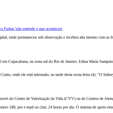
o Furlan 'não entende o que aconteceu'
pital, onde permaneceu sob observação e recebeu alta mesmo com as fr
el em Copacabana, na zona sul do Rio de Janeiro. Edina Maria Sampaio
Couto, onde ele está internado, na tarde desta sexta-feira (4). "O Sidn
através do Centro de Valorização da Vida (CVV) ou de Centros de Aten
ro 188, por e-mail ou chat, 24 horas por dia. O sistema de apoio emoci