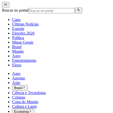
Buscar no portal
Capa
Últimas Notícias
Esporte
Eleições 2026
Política
Minas Gerais
Brasil
Mundo
Agro
Entretenimento
Eloos
Agro
Apostas
Auto
Brasil
Ciência e Tecnologia
Colunas
Copa do Mundo
Cultura e Lazer
Economia