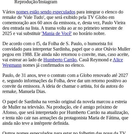
Reprodução/Instagram
Vários
nomes estão sendo especulados
para integrar o elenco do
remake de 'Vale Tudo', que será exibido pela TV Globo em
comemoração aos 60 anos da emissora, e, desta vez, Paulo Vieira
deu entrada na lista. A trama volta ao ar no primeiro semestre de
2025 e vai substituir
'Mania de Você'
no horário nobre.
De acordo com o f5, da Folha de S. Paulo, o humorista foi
convidado para interpretar Sardinha, papel que o ator Otávio Muller
pegou em 1988. Ele ainda não retornou o convite, mas, caso aceite,
vai estrear ao lado de
Humberto Carrão
, Cauã Reymond e
Alice
Wegmann
nomes já confirmados no elenco.
Paulo, de 31 anos, teve o contrato com a Globo renovado até 2027
e, segundo informações da Folha, deve dar um retorno positivo ao
convite da emissora. A ideia de chamar o artista, foi da autora do
remake, Manuela Dias.
O papel de Sardinha na versão original da novela marcou a estreia
de Muller na televisão. Na produção, ele é amigo próximo de
Afonso, que será interpretado por Humberto Carrão na atualização,
e tenta não cair nas armações da protagonista Maria de Fátima, que
ainda não teve a intérprete definida.
Outros nomes especulados para estar no folhetim das nove da TV