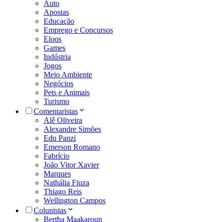
Auto
Apostas
Educação
Emprego e Concursos
Eloos
Games
Indústria
Jogos
Meio Ambiente
Negócios
Pets e Animais
Turismo
Comentaristas
Alê Oliveira
Alexandre Simões
Edu Panzi
Emerson Romano
Fabrício
João Vitor Xavier
Marques
Nathália Fiuza
Thiago Reis
Wellington Campos
Colunistas
Bertha Maakaroun