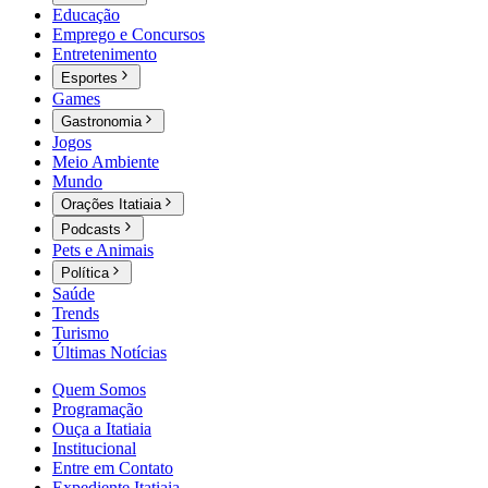
Educação
Emprego e Concursos
Entretenimento
Esportes
Games
Gastronomia
Jogos
Meio Ambiente
Mundo
Orações Itatiaia
Podcasts
Pets e Animais
Política
Saúde
Trends
Turismo
Últimas Notícias
Quem Somos
Programação
Ouça a Itatiaia
Institucional
Entre em Contato
Expediente Itatiaia