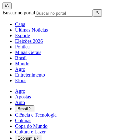
Buscar no portal
Capa
Últimas Notícias
Esporte
Eleições 2026
Política
Minas Gerais
Brasil
Mundo
Agro
Entretenimento
Eloos
Agro
Apostas
Auto
Brasil
Ciência e Tecnologia
Colunas
Copa do Mundo
Cultura e Lazer
Economia