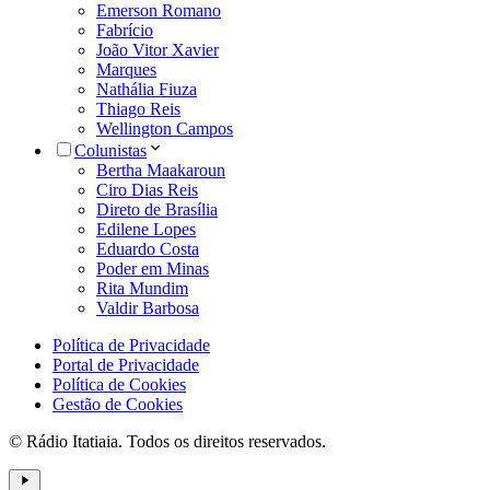
Emerson Romano
Fabrício
João Vitor Xavier
Marques
Nathália Fiuza
Thiago Reis
Wellington Campos
Colunistas
Bertha Maakaroun
Ciro Dias Reis
Direto de Brasília
Edilene Lopes
Eduardo Costa
Poder em Minas
Rita Mundim
Valdir Barbosa
Política de Privacidade
Portal de Privacidade
Política de Cookies
Gestão de Cookies
© Rádio Itatiaia. Todos os direitos reservados.