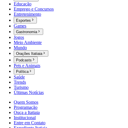
Educação
Emprego e Concursos
Entretenimento
Esportes
Games
Gastronomia
Jogos
Meio Ambiente
Mundo
Orações Itatiaia
Podcasts
Pets e Animais
Política
Saúde
Trends
Turismo
Últimas Notícias
Quem Somos
Programação
Ouça a Itatiaia
Institucional
Entre em Contato
Expediente Itatiaia