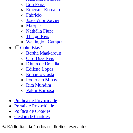
Edu Panzi
Emerson Romano
Fabrício
João Vitor Xavier
Marques
Nathália Fiuza
Thiago Reis
Wellington Campos
Colunistas
Bertha Maakaroun
Ciro Dias Reis
Direto de Brasília
Edilene Lopes
Eduardo Costa
Poder em Minas
Rita Mundim
Valdir Barbosa
Política de Privacidade
Portal de Privacidade
Política de Cookies
Gestão de Cookies
© Rádio Itatiaia. Todos os direitos reservados.