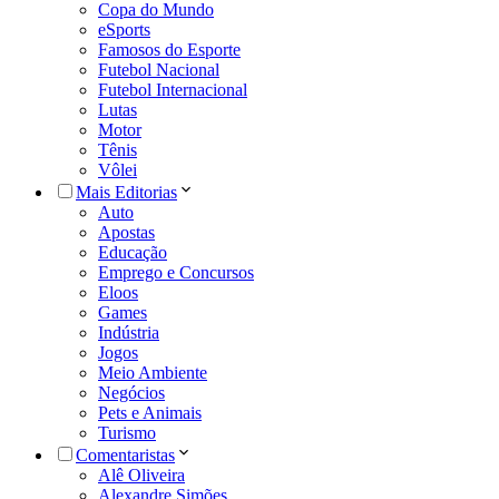
Copa do Mundo
eSports
Famosos do Esporte
Futebol Nacional
Futebol Internacional
Lutas
Motor
Tênis
Vôlei
Mais Editorias
Auto
Apostas
Educação
Emprego e Concursos
Eloos
Games
Indústria
Jogos
Meio Ambiente
Negócios
Pets e Animais
Turismo
Comentaristas
Alê Oliveira
Alexandre Simões