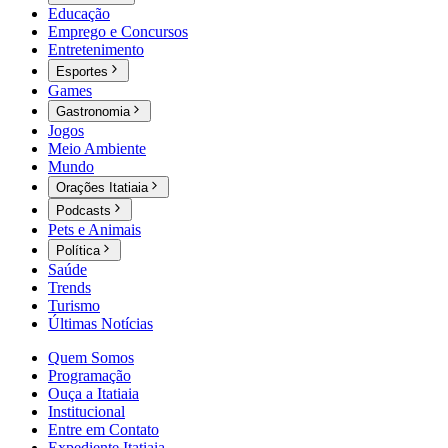
Educação
Emprego e Concursos
Entretenimento
Esportes
Games
Gastronomia
Jogos
Meio Ambiente
Mundo
Orações Itatiaia
Podcasts
Pets e Animais
Política
Saúde
Trends
Turismo
Últimas Notícias
Quem Somos
Programação
Ouça a Itatiaia
Institucional
Entre em Contato
Expediente Itatiaia