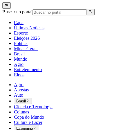
Buscar no portal
Capa
Últimas Notícias
Esporte
Eleições 2026
Política
Minas Gerais
Brasil
Mundo
Agro
Entretenimento
Eloos
Agro
Apostas
Auto
Brasil
Ciência e Tecnologia
Colunas
Copa do Mundo
Cultura e Lazer
Economia