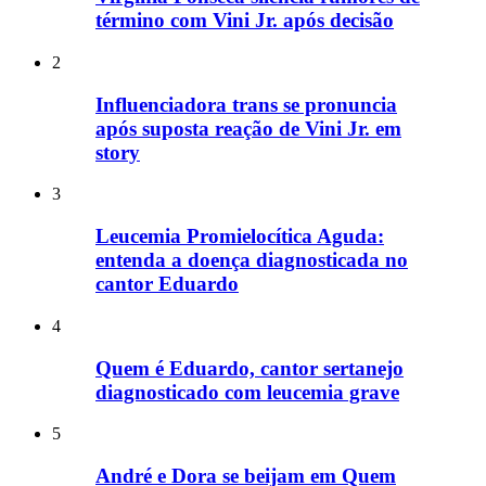
término com Vini Jr. após decisão
2
Influenciadora trans se pronuncia
após suposta reação de Vini Jr. em
story
3
Leucemia Promielocítica Aguda:
entenda a doença diagnosticada no
cantor Eduardo
4
Quem é Eduardo, cantor sertanejo
diagnosticado com leucemia grave
5
André e Dora se beijam em Quem