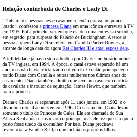
Relação conturbada de Charles e Lady Di
“Tinham três pessoas nesse casamento, então estava um pouco
lotado”, confessou a
princesa Diana
em uma icônica entrevista à TV
em 1995. Foi a primeira vez em que ela deu uma entrevista sozinha,
em segredo, para surpresa do Palácio de Buckingham. A terceira
pessoa à quem Lady Di se referia era Camilla Parker Bowles, a
amante de longa data do agora
Rei Charles III e atual esposa dele
.
A infidelidade já havia sido admitida por Charles no horário nobre
da TV inglesa, em 1994. À época, o casal estava separado há um
ano, mas não havia oficializado o divórcio. O então príncipe teria
traído Diana com Camilla e outras mulheres nos últimos anos do
casamento. Diana também admitiu que teve um caso com o oficial
de cavalaria e instrutor de equitação, James Hewitt, que também
traiu a princesa.
Diana e Charles se separaram após 11 anos juntos, em 1992, e o
divorciou oficial aconteceu em 1996. Do casamento, Diana levou
somente o título de Princesa de Gales. Ela era chamada de Sua
Alteza Real após se casar com o príncipe, mas ele fez questão que o
posto fosse tirado da ex-mulher. Por isso, Diana precisava
reverenciar a Família Real, o que incluía os próprios filhos.