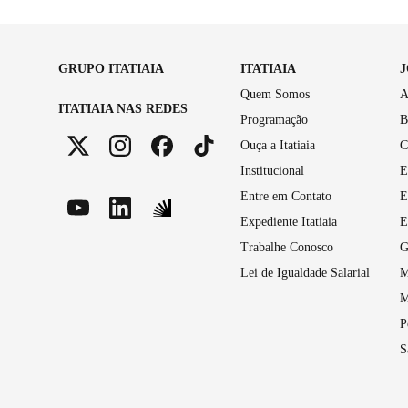
GRUPO ITATIAIA
ITATIAIA
Quem Somos
A
ITATIAIA NAS REDES
Programação
B
Ouça a Itatiaia
C
Institucional
E
Entre em Contato
E
Expediente Itatiaia
E
Trabalhe Conosco
G
Lei de Igualdade Salarial
M
M
P
S