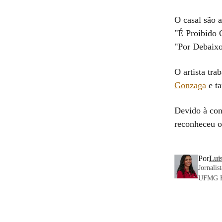
O casal são a
"É Proibido 
"Por Debaixo
O artista tr
Gonzaga
e t
Devido à con
reconheceu o
Por
Lui
Jornalis
UFMG Edu