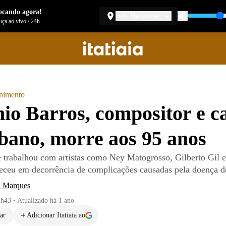
ocando agora!
Belo Horizonte
ça ao vivo
/
24h
enimento
io Barros, compositor e c
bano, morre aos 95 anos
ue trabalhou com artistas como Ney Matogrosso, Gilberto Gil 
eceu em decorrência de complicações causadas pela doença d
a Marques
2h43
•
Atualizado
há 1 ano
ar
Adicionar Itatiaia ao