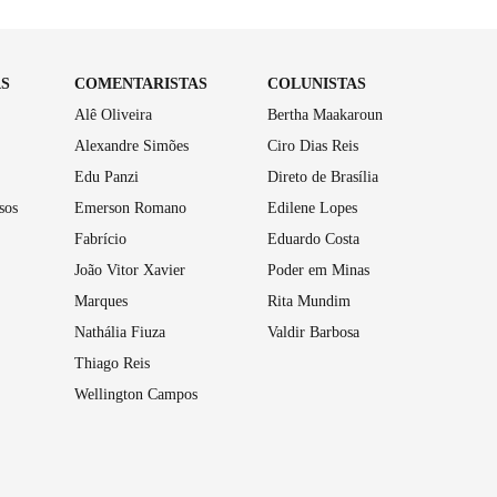
AS
COMENTARISTAS
COLUNISTAS
Alê Oliveira
Bertha Maakaroun
Alexandre Simões
Ciro Dias Reis
Edu Panzi
Direto de Brasília
sos
Emerson Romano
Edilene Lopes
Fabrício
Eduardo Costa
João Vitor Xavier
Poder em Minas
Marques
Rita Mundim
Nathália Fiuza
Valdir Barbosa
Thiago Reis
Wellington Campos