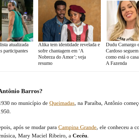
ista atualizada
Alika tem identidade revelada e
Dudu Camargo e
s participantes
sofre chantagem em ‘A
Cardoso seguem 
Nobreza do Amor’; veja
como está o cas
resumo
A Fazenda
Antônio Barros?
1930 no município de
Queimadas
, na Paraíba, Antônio começ
1950.
epois, após se mudar para
Campina Grande
, ele conheceu a 
 música, Mary Maciel Ribeiro, a
Cecéu
.