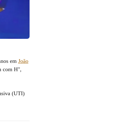
 anos em
João
 com H",
nsiva (UTI)