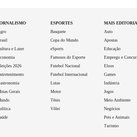
JORNALISMO
ESPORTES
MAIS EDITORI
gro
Basquete
Auto
rasil
Copa do Mundo
Apostas
ultura e Lazer
eSports
Educação
conomia
Famosos do Esporte
Emprego e Concur
leições 2026
Futebol Nacional
Eloos
ntretenimento
Futebol Internacional
Games
astronomia
Lutas
Indústria
inas Gerais
Motor
Jogos
undo
Tênis
Meio Ambiente
olítica
Vôlei
Negócios
aúde
Pets e Animais
Turismo