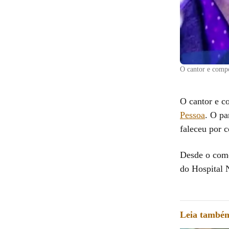
O cantor e compo
O cantor e c
Pessoa
. O pa
faleceu por 
Desde o come
do Hospital 
Leia també