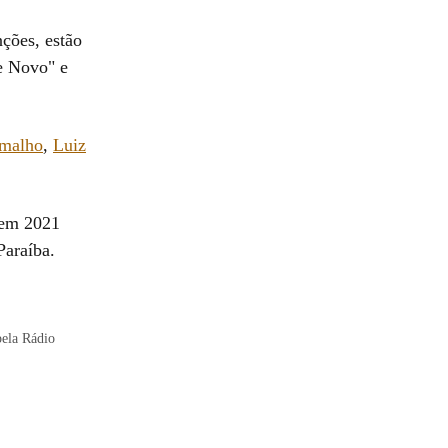
nções, estão
e Novo" e
amalho
,
Luiz
 em 2021
Paraíba.
pela Rádio