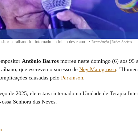
sitor paraibano foi internado no início deste ano.
•
Reprodução | Redes Sociais.
ompositor
Antônio Barros
morreu neste domingo (6) aos 95
raibano, que escreveu o sucesso de
Ney Matogrosso
, "Homem
complicações causadas pelo
Parkinson
.
ço de 2025, ele estava internado na Unidade de Terapia Inte
Nossa Senhora das Neves.
m