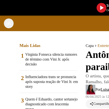
T
Ou
Mais Lidas
Capa
Entret
Antôn
Virginia Fonseca silencia rumores
1
de término com Vini Jr. após
parai
decisão
O artista, q
Influenciadora trans se pronuncia
2
Ramalho, fal
após suposta reação de Vini Jr. em
story
Por
Luis
06/04/2025 às 1
Quem é Eduardo, cantor sertanejo
3
diagnosticado com leucemia
Compartilh
grave