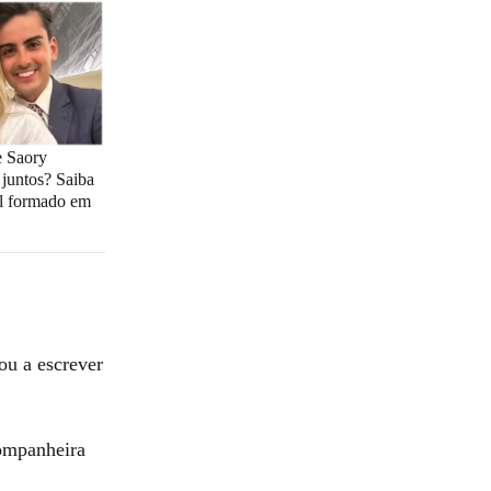
 Saory
juntos? Saiba
al formado em
ou a escrever
companheira