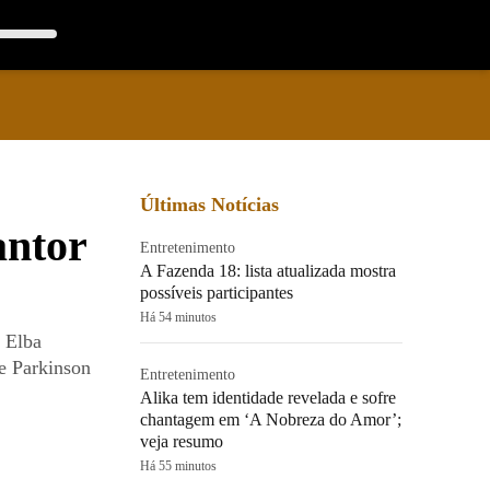
Últimas Notícias
antor
Entretenimento
A Fazenda 18: lista atualizada mostra
possíveis participantes
Há 54 minutos
e Elba
e Parkinson
Entretenimento
Alika tem identidade revelada e sofre
chantagem em ‘A Nobreza do Amor’;
veja resumo
Há 55 minutos