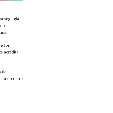
ta segunda-
a
do
inal.
e foi
te acredita
o de
 aí do outro