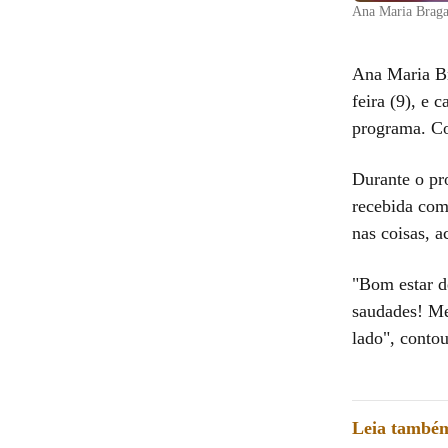
Ana Maria Braga 
Ana Maria Br
feira (9), e 
programa. Co
Durante o pr
recebida com 
nas coisas, a
"Bom estar d
saudades! Me
lado", contou
Leia també