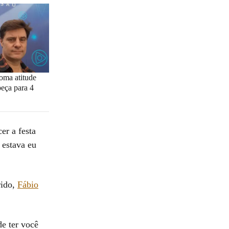
oma atitude
peça para 4
er a festa
 estava eu
rido,
Fábio
de ter você