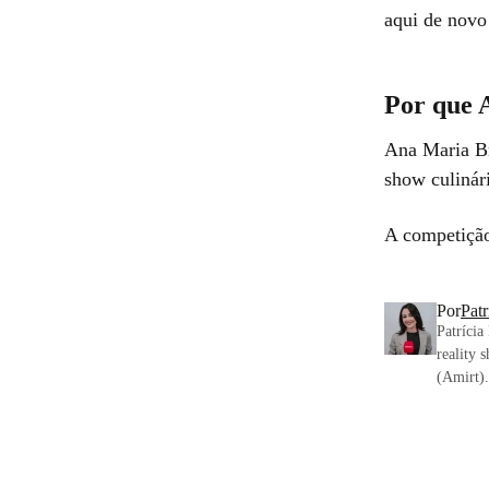
aqui de novo
Por que 
Ana Maria Br
show culinár
A competição
Por
Pat
Patrícia
reality 
(Amirt).