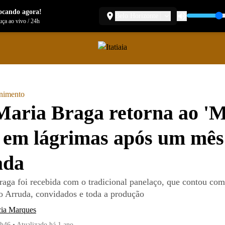
ocando agora!
Belo Horizonte
ça ao vivo
/
24h
enimento
aria Braga retorna ao 'M
 em lágrimas após um mês
ada
aga foi recebida com o tradicional panelaço, que contou com
o Arruda, convidados e toda a produção
cia Marques
1h46
•
Atualizado
há 1 ano