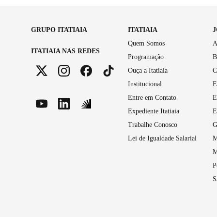
GRUPO ITATIAIA
ITATIAIA
Quem Somos
A
ITATIAIA NAS REDES
Programação
B
Ouça a Itatiaia
C
Institucional
E
Entre em Contato
E
Expediente Itatiaia
E
Trabalhe Conosco
G
Lei de Igualdade Salarial
M
M
P
S