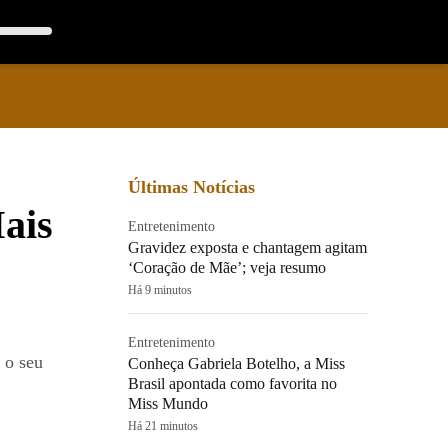
Últimas Notícias
ais
Entretenimento
Gravidez exposta e chantagem agitam
‘Coração de Mãe’; veja resumo
Há 9 minutos
Entretenimento
 o seu
Conheça Gabriela Botelho, a Miss
Brasil apontada como favorita no
Miss Mundo
Há 21 minutos