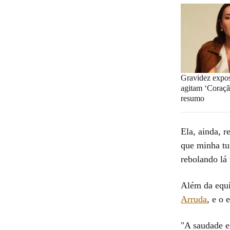
Gravidez expo
agitam ‘Coraçã
resumo
Ela, ainda, r
que minha tu
rebolando lá
Além da equi
Arruda
, e o
"A saudade er