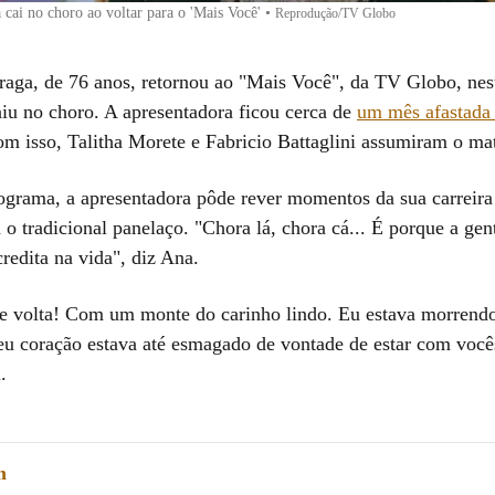
cai no choro ao voltar para o 'Mais Você'
•
Reprodução/TV Globo
aga, de 76 anos, retornou ao "Mais Você", da TV Globo, nes
caiu no choro. A apresentadora ficou cerca de
um mês afastad
m isso, Talitha Morete e Fabricio Battaglini assumiram o mat
ograma, a apresentadora pôde rever momentos da sua carreira 
o tradicional panelaço. "Chora lá, chora cá... É porque a gen
credita na vida", diz Ana.
e volta! Com um monte do carinho lindo. Eu estava morrend
u coração estava até esmagado de vontade de estar com vocês
.
m