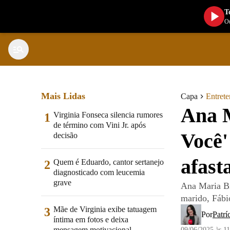
T
Ou
Mais Lidas
Capa
Entret
Ana M
Virginia Fonseca silencia rumores
1
de término com Vini Jr. após
Você'
decisão
afast
Quem é Eduardo, cantor sertanejo
2
diagnosticado com leucemia
grave
Ana Maria Br
marido, Fábi
Mãe de Virginia exibe tatuagem
3
Por
Patrí
íntima em fotos e deixa
mensagem motivacional
09/06/2025 às 1