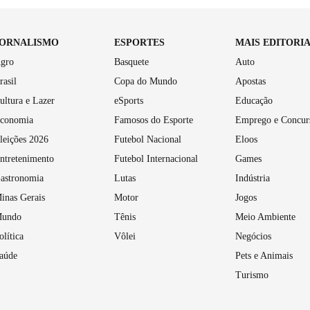
JORNALISMO
ESPORTES
MAIS EDITORI
gro
Basquete
Auto
rasil
Copa do Mundo
Apostas
ultura e Lazer
eSports
Educação
conomia
Famosos do Esporte
Emprego e Concur
leições 2026
Futebol Nacional
Eloos
ntretenimento
Futebol Internacional
Games
astronomia
Lutas
Indústria
inas Gerais
Motor
Jogos
undo
Tênis
Meio Ambiente
olítica
Vôlei
Negócios
aúde
Pets e Animais
Turismo