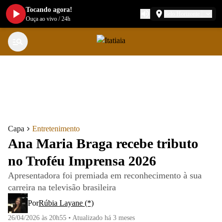
Tocando agora!
Belo Horizonte
Ouça ao vivo
/
24h
Capa
Entretenimento
Ana Maria Braga recebe tributo
no Troféu Imprensa 2026
Apresentadora foi premiada em reconhecimento à sua
carreira na televisão brasileira
Por
Rúbia Layane (*)
26/04/2026 às 20h55
•
Atualizado
há 3 meses