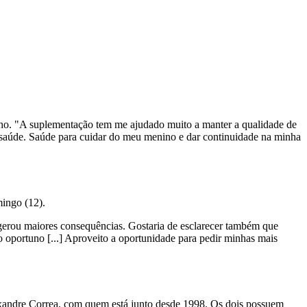
ilho. "A suplementação tem me ajudado muito a manter a qualidade de
o é saúde. Saúde para cuidar do meu menino e dar continuidade na minha
mingo (12).
 gerou maiores consequências. Gostaria de esclarecer também que
 oportuno [...] Aproveito a oportunidade para pedir minhas mais
lexandre Correa, com quem está junto desde 1998. Os dois possuem