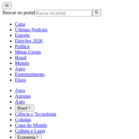
Buscar no portal
Capa
Últimas Notícias
Esporte
Eleições 2026
Política
Minas Gerais
Brasil
Mundo
Agro
Entretenimento
Eloos
Agro
Apostas
Auto
Brasil
Ciência e Tecnologia
Colunas
Copa do Mundo
Cultura e Lazer
Economia