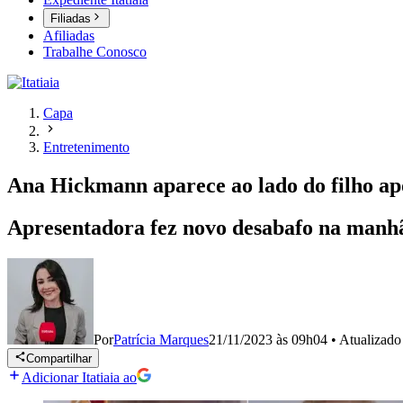
Filiadas
Afiliadas
Trabalhe Conosco
Capa
Entretenimento
Ana Hickmann aparece ao lado do filho apó
Apresentadora fez novo desabafo na manhã 
Por
Patrícia Marques
21/11/2023 às 09h04
•
Atualizad
Compartilhar
Adicionar Itatiaia ao