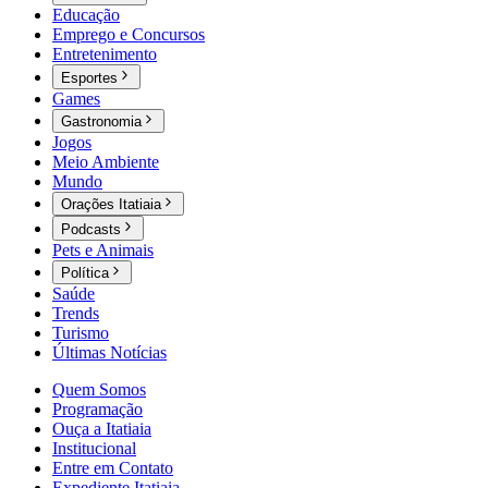
Educação
Emprego e Concursos
Entretenimento
Esportes
Games
Gastronomia
Jogos
Meio Ambiente
Mundo
Orações Itatiaia
Podcasts
Pets e Animais
Política
Saúde
Trends
Turismo
Últimas Notícias
Quem Somos
Programação
Ouça a Itatiaia
Institucional
Entre em Contato
Expediente Itatiaia