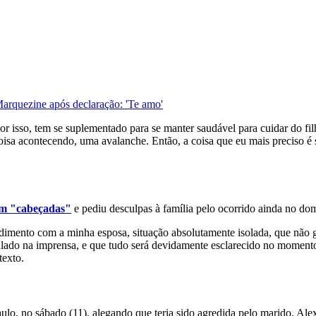
rquezine após declaração: 'Te amo'
por isso, tem se suplementado para se manter saudável para cuidar do f
ta coisa acontecendo, uma avalanche. Então, a coisa que eu mais precis
om "cabeçadas"
e pediu desculpas à família pelo ocorrido ainda no do
ndimento com a minha esposa, situação absolutamente isolada, que não
lado na imprensa, e que tudo será devidamente esclarecido no momento
texto.
Paulo, no sábado (11), alegando que teria sido agredida pelo marido, A