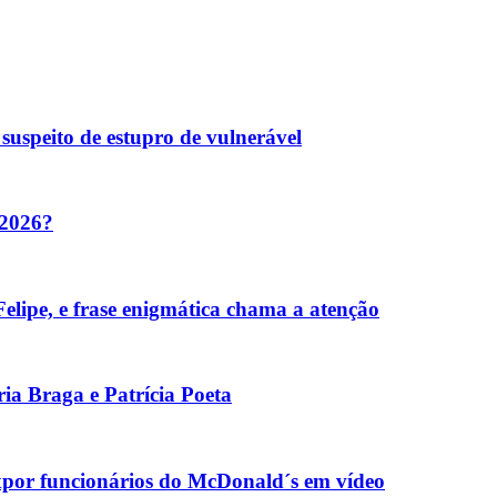
suspeito de estupro de vulnerável
 2026?
elipe, e frase enigmática chama a atenção
ia Braga e Patrícia Poeta
xpor funcionários do McDonald´s em vídeo