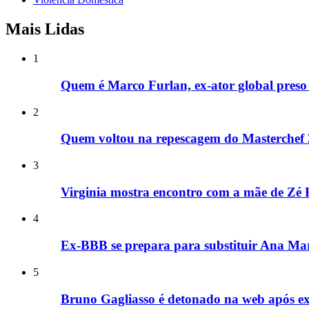
Mais Lidas
1
Quem é Marco Furlan, ex-ator global preso 
2
Quem voltou na repescagem do Masterchef
3
Virginia mostra encontro com a mãe de Zé F
4
Ex-BBB se prepara para substituir Ana Mar
5
Bruno Gagliasso é detonado na web após e