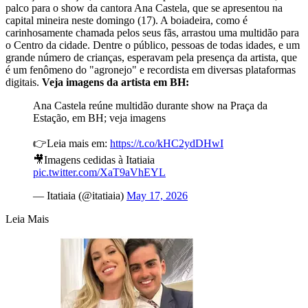
palco para o show da cantora Ana Castela, que se apresentou na
capital mineira neste domingo (17). A boiadeira, como é
carinhosamente chamada pelos seus fãs, arrastou uma multidão para
o Centro da cidade. Dentre o público, pessoas de todas idades, e um
grande número de crianças, esperavam pela presença da artista, que
é um
fenômeno do "agronejo" e recordista em diversas plataformas
digitais
.
Veja imagens da artista em BH:
Ana Castela reúne multidão durante show na Praça da
Estação, em BH; veja imagens
👉Leia mais em:
https://t.co/kHC2ydDHwI
🎥Imagens cedidas à Itatiaia
pic.twitter.com/XaT9aVhEYL
— Itatiaia (@itatiaia)
May 17, 2026
Leia Mais