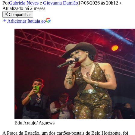
Por
Gabriela Neves
e
Giovanna Damião
17/05/2026 às 20h12
•
Atualizado
há 2 meses
Compartilhar
Adicionar Itatiaia ao
Edu Araujo/ Agnews
A Praça da Estação, um dos cartões-postais de Belo Horizonte, foi