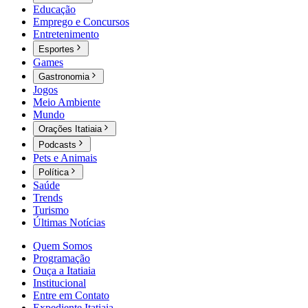
Educação
Emprego e Concursos
Entretenimento
Esportes
Games
Gastronomia
Jogos
Meio Ambiente
Mundo
Orações Itatiaia
Podcasts
Pets e Animais
Política
Saúde
Trends
Turismo
Últimas Notícias
Quem Somos
Programação
Ouça a Itatiaia
Institucional
Entre em Contato
Expediente Itatiaia