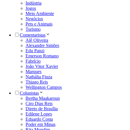
Indústria
Jogos
Meio Ambiente
Negócios
Pets e Animais
Turismo
Comentaristas
Alê Oliveira
Alexandre Simões
Edu Panzi
Emerson Romano
Fabrício
João Vitor Xavier
Marques
Nathália Fiuza
Thiago Reis
Wellington Campos
Colunistas
Bertha Maakaroun
Ciro Dias Reis
Direto de Brasília
Edilene Lopes
Eduardo Costa
Poder em Minas
Rita Mundim