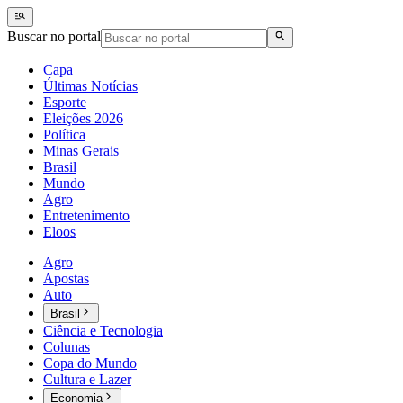
Buscar no portal
Capa
Últimas Notícias
Esporte
Eleições 2026
Política
Minas Gerais
Brasil
Mundo
Agro
Entretenimento
Eloos
Agro
Apostas
Auto
Brasil
Ciência e Tecnologia
Colunas
Copa do Mundo
Cultura e Lazer
Economia