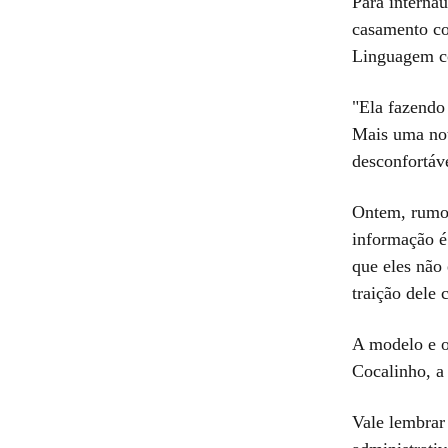
Para interna
casamento co
Linguagem co
"Ela fazendo
Mais uma not
desconfortáv
Ontem, rumor
informação é
que eles não 
traição dele
A modelo e o
Cocalinho, a
Vale lembrar