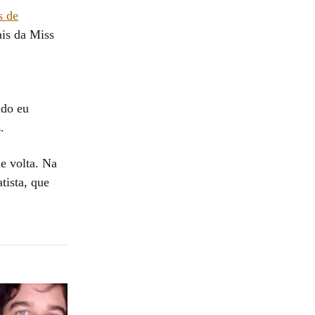
s de
ais da Miss
ndo eu
.
de volta. Na
tista, que