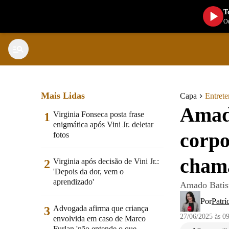
T
Ou
Mais Lidas
Capa
Entret
Amado
Virginia Fonseca posta frase
1
enigmática após Vini Jr. deletar
corpo
fotos
cham
Virginia após decisão de Vini Jr.:
2
'Depois da dor, vem o
aprendizado'
Amado Batist
Por
Patrí
Advogada afirma que criança
3
27/06/2025 às 0
envolvida em caso de Marco
Furlan 'não entende o que