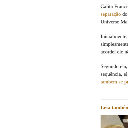
Calita Franc
separação
do 
Universe Mat
Inicialmente,
simplesmente
acordei ele 
Segundo ela, 
sequência, e
também se pr
Leia també