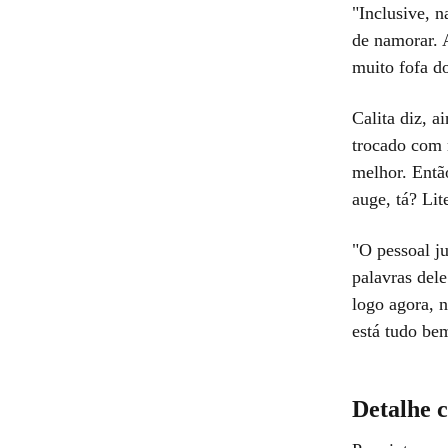
"Inclusive, n
de namorar. A
muito fofa d
Calita diz, a
trocado com 
melhor. Entã
auge, tá? Li
"O pessoal j
palavras dele
logo agora, 
está tudo bem
Detalhe 