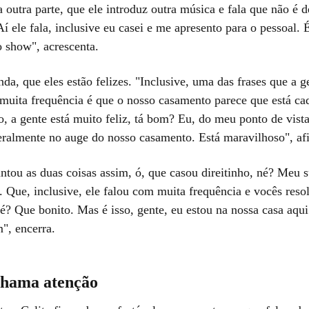
a outra parte, que ele introduz outra música e fala que não é d
í ele fala, inclusive eu casei e me apresento para o pessoal.
o show", acrescenta.
inda, que eles estão felizes. "Inclusive, uma das frases que a 
muita frequência é que o nosso casamento parece que está ca
o, a gente está muito feliz, tá bom? Eu, do meu ponto de vist
teralmente no auge do nosso casamento. Está maravilhoso", af
untou as duas coisas assim, ó, que casou direitinho, né? Meu 
. Que, inclusive, ele falou com muita frequência e vocês res
né? Que bonito. Mas é isso, gente, eu estou na nossa casa aqu
", encerra.
chama atenção