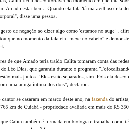
utas, Calita ficou desconfortável no momento em que fala sobr
m Amado estar bem. "Quando ela fala 'tá maravilhoso' ela des
rporal", disse uma pessoa.
 gesto de negação ao dizer algo como 'estamos no auge'", afir
ou que no momento da fala ela "mexe no cabelo" e demonstra
el.
es de que Amado teria traído Calita tomaram conta das redes
 de Léo Dias, que garantiu durante o programa "Fofocalizand
estão mais juntos. "Eles estão separados, sim. Pois ela desco
 com uma amiga íntima dos dois", declarou.
 cantor se casaram em março deste ano, na
fazenda
do artist
 765 km de Cuiabá - propriedade avaliada em mais de R$ 350
 que Calita também é formada em biologia e trabalha como té