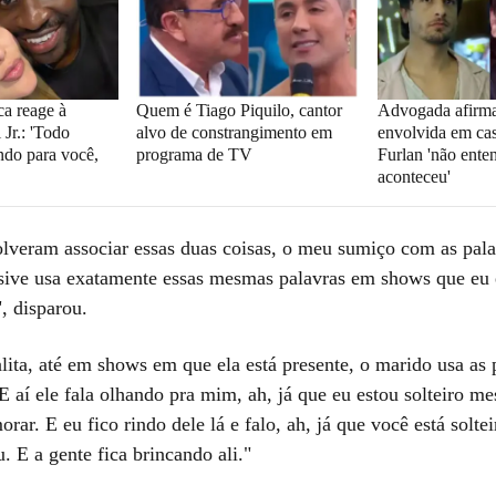
ca reage à
Quem é Tiago Piquilo, cantor
Advogada afirma
 Jr.: 'Todo
alvo de constrangimento em
envolvida em ca
do para você,
programa de TV
Furlan 'não ente
aconteceu'
olveram associar essas duas coisas, o meu sumiço com as pala
usive usa exatamente essas mesmas palavras em shows que eu 
", disparou.
ita, até em shows em que ela está presente, o marido usa as 
E aí ele fala olhando pra mim, ah, já que eu estou solteiro m
rar. E eu fico rindo dele lá e falo, ah, já que você está soltei
 E a gente fica brincando ali."