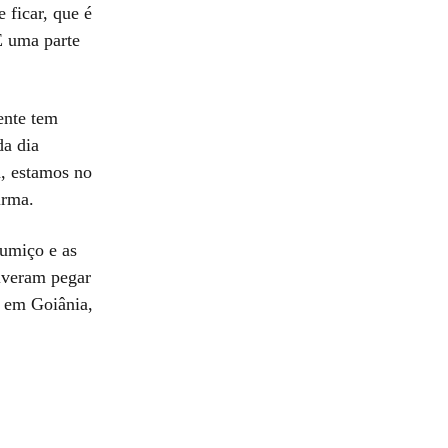
e ficar, que é
 É uma parte
gente tem
da dia
a, estamos no
irma.
sumiço e as
olveram pegar
i em Goiânia,