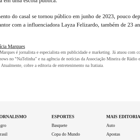
va em uma escola pública.
ento do casal se tornou público em junho de 2023, pouco dep
antor com a influenciadora Layza Felizardo, também de 23 an
rícia Marques
 Marques é jornalista e especialista em publicidade e marketing. Já atuou com c
shows no ‶NaTelinha” e na agência de notícias da Associação Mineira de Rádio 
 Atualmente, cobre a editoria de entretenimento na Itatiaia.
JORNALISMO
ESPORTES
MAIS EDITORI
gro
Basquete
Auto
rasil
Copa do Mundo
Apostas