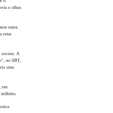
e o
via o olhar.
mou outra.
 estar
 sociais. A
o", no SBT,
briu uma
a, em
 milhões.
cnica