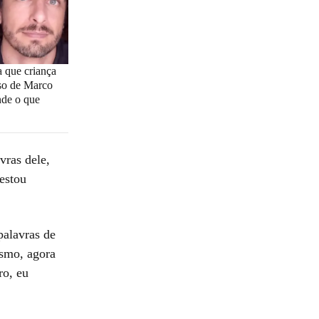
 que criança
so de Marco
nde o que
vras dele,
estou
palavras de
esmo, agora
ro, eu