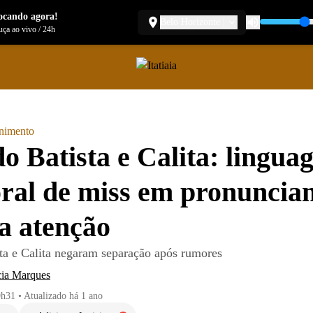
ocando agora!
Belo Horizonte
ça ao vivo
/
24h
enimento
 Batista e Calita: lingua
ral de miss em pronuncia
a atenção
a e Calita negaram separação após rumores
cia Marques
9h31
•
Atualizado
há 1 ano