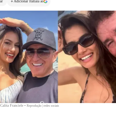
ar
Adicionar Itatiaia ao
Calita Franciele
•
Reprodução | redes sociais