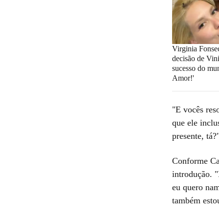
Virginia Fonse
decisão de Vini
sucesso do mun
Amor!'
"E vocês res
que ele incl
presente, tá?
Conforme Cal
introdução. "
eu quero namo
também estou.