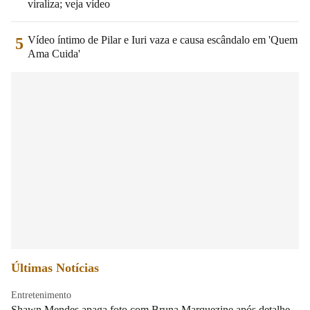
viraliza; veja vídeo
Vídeo íntimo de Pilar e Iuri vaza e causa escândalo em 'Quem
5
Ama Cuida'
Últimas Notícias
Entretenimento
Shawn Mendes apaga foto com Bruna Marquezine após detalhe