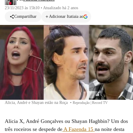
23/11/2023 às 15h10
•
Atualizado
há 2 anos
Compartilhar
Adicionar Itatiaia ao
Alicia, André e Shayan estão na Roça
•
Reprodução | Record TV
Alicia X, André Gonçalves ou Shayan Haghbin? Um dos
três roceiros se despede de
A Fazenda 15
na noite desta