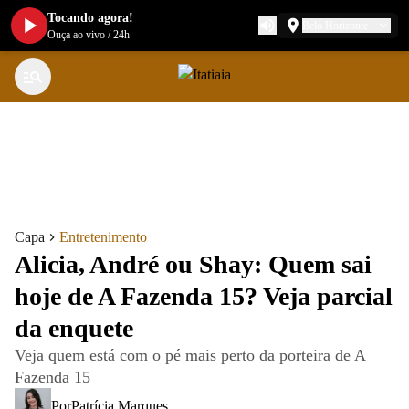
Tocando agora!
Belo Horizonte
Ouça ao vivo
/
24h
Capa
Entretenimento
Alicia, André ou Shay: Quem sai
hoje de A Fazenda 15? Veja parcial
da enquete
Veja quem está com o pé mais perto da porteira de A
Fazenda 15
Por
Patrícia Marques