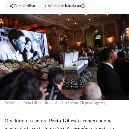
Compartilhar
Adicionar Itatiaia ao
Velório de Preta Gil no Rio de Janeiro
•
Victor Chapetta (Agnews)
O velório da cantora
Preta Gil
está acontecendo na
manhã desta sexta-feira (25). A cerimônia, aberta ao