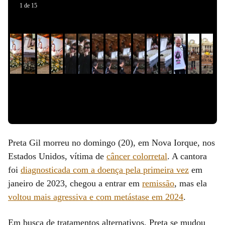
Anúncio
Anúncio
Anúncio
Anúncio
Anúncio
1
de
15
aqui
aqui
aqui
aqui
aqui
Slide 1 de 0
Preta Gil morreu no domingo (20), em Nova Iorque, nos
Estados Unidos, vítima de
câncer colorretal
. A cantora
foi
diagnosticada com a doença pela primeira vez
em
janeiro de 2023, chegou a entrar em
remissão
, mas ela
voltou mais agressiva e com metástase em 2024
.
Em busca de tratamentos alternativos, Preta se mudou