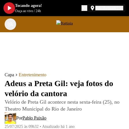
Tocando agora!
Belo Horizonte
Ouça ao vivo
/
24h
Capa
Entretenimento
Adeus a Preta Gil: veja fotos do
velório da cantora
Velório de Preta Gil acontece nesta sexta-feira (25), no
Theatro Municipal do Rio de Janeiro
Por
Pablo Paixão
25/07/2025 às 09h32
•
Atualizado
há 1 ano