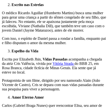
Escrito nas Estrelas
O médico Ricardo Aguillar (Humberto Martins) busca uma mulher
para gerar uma criança a partir do sêmen congelado de seu filho, que
já faleceu. No entanto, ele se apaixona justamente pela moça
escolhida, Viviane (Nathalia Dill), que também teve um caso com o
jovem Daniel (Jayme Matarazoo), antes de ele morrer.
Com isso, o espírito de Daniel passa a rondar a família, enquanto pai
e filho disputam o amor da mesma mulher.
Espelho da Vida
Escrita por Elizabeth Jhin,
Vidas Passadas
acompanha a chegada
da atriz Cris Valência, vivida por
Vitória Strada
do BBB 25, em
Rosa Branca, cidade fictícia de Minas Gerais. Ela sente que já
esteve no local.
Protagonista de um filme, dirigido por seu namorado Alain (João
Vicente de Castro), Cris se depara com suas vidas passadas durante
sua pesquisa para viver a personagem.
Amor Eterno Amor
Carlos (Gabriel Braga Nunes) quer reencontrar Elisa, seu amor de