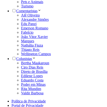
Pets e Animais
Turismo
Comentaristas
Alê Oliveira
Alexandre Simões
Edu Panzi
Emerson Romano
Fabrício
João Vitor Xavier
Marques
Nathália Fiuza
Thiago Reis
Wellington Campos
Colunistas
Bertha Maakaroun
Ciro Dias Reis
Direto de Brasília
Edilene Lopes
Eduardo Costa
Poder em Minas
Rita Mundim
Valdir Barbosa
Política de Privacidade
Portal de Privacidade