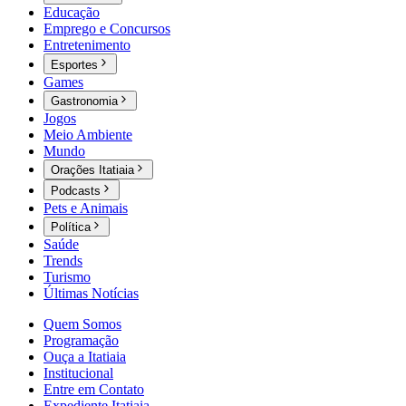
Educação
Emprego e Concursos
Entretenimento
Esportes
Games
Gastronomia
Jogos
Meio Ambiente
Mundo
Orações Itatiaia
Podcasts
Pets e Animais
Política
Saúde
Trends
Turismo
Últimas Notícias
Quem Somos
Programação
Ouça a Itatiaia
Institucional
Entre em Contato
Expediente Itatiaia