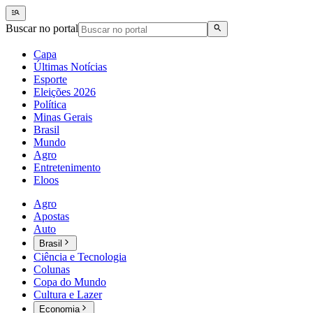
Buscar no portal
Capa
Últimas Notícias
Esporte
Eleições 2026
Política
Minas Gerais
Brasil
Mundo
Agro
Entretenimento
Eloos
Agro
Apostas
Auto
Brasil
Ciência e Tecnologia
Colunas
Copa do Mundo
Cultura e Lazer
Economia