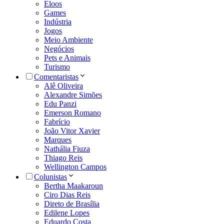
Eloos
Games
Indústria
Jogos
Meio Ambiente
Negócios
Pets e Animais
Turismo
Comentaristas
Alê Oliveira
Alexandre Simões
Edu Panzi
Emerson Romano
Fabrício
João Vitor Xavier
Marques
Nathália Fiuza
Thiago Reis
Wellington Campos
Colunistas
Bertha Maakaroun
Ciro Dias Reis
Direto de Brasília
Edilene Lopes
Eduardo Costa