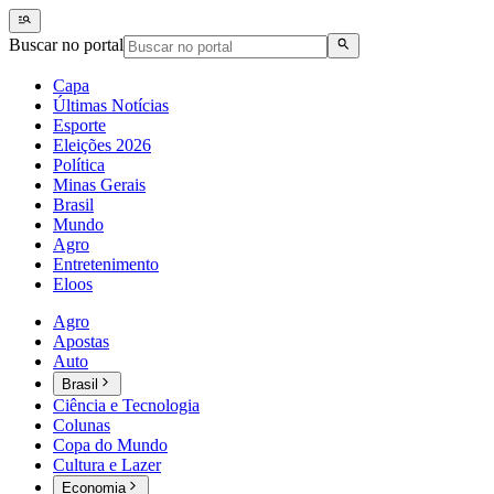
Buscar no portal
Capa
Últimas Notícias
Esporte
Eleições 2026
Política
Minas Gerais
Brasil
Mundo
Agro
Entretenimento
Eloos
Agro
Apostas
Auto
Brasil
Ciência e Tecnologia
Colunas
Copa do Mundo
Cultura e Lazer
Economia