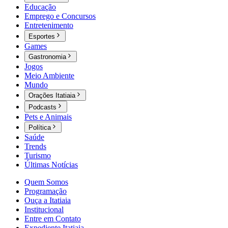
Educação
Emprego e Concursos
Entretenimento
Esportes
Games
Gastronomia
Jogos
Meio Ambiente
Mundo
Orações Itatiaia
Podcasts
Pets e Animais
Política
Saúde
Trends
Turismo
Últimas Notícias
Quem Somos
Programação
Ouça a Itatiaia
Institucional
Entre em Contato
Expediente Itatiaia