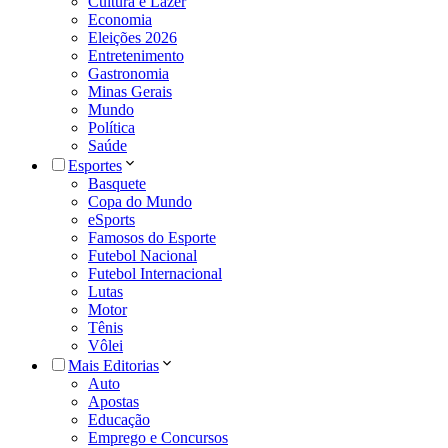
Cultura e Lazer
Economia
Eleições 2026
Entretenimento
Gastronomia
Minas Gerais
Mundo
Política
Saúde
Esportes
Basquete
Copa do Mundo
eSports
Famosos do Esporte
Futebol Nacional
Futebol Internacional
Lutas
Motor
Tênis
Vôlei
Mais Editorias
Auto
Apostas
Educação
Emprego e Concursos