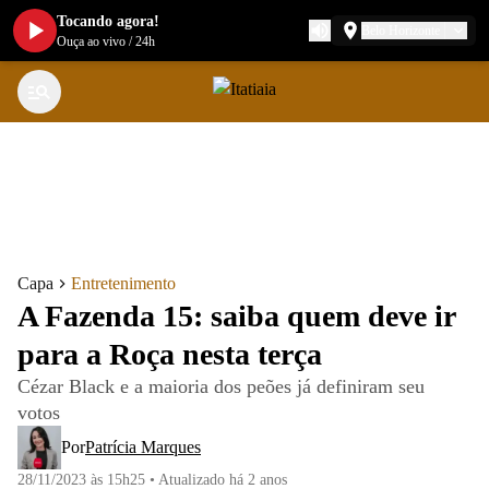
Tocando agora!
Belo Horizonte
Ouça ao vivo
/
24h
Capa
Entretenimento
A Fazenda 15: saiba quem deve ir
para a Roça nesta terça
Cézar Black e a maioria dos peões já definiram seu
votos
Por
Patrícia Marques
28/11/2023 às 15h25
•
Atualizado
há 2 anos