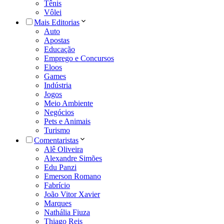
Tênis
Vôlei
Mais Editorias
Auto
Apostas
Educação
Emprego e Concursos
Eloos
Games
Indústria
Jogos
Meio Ambiente
Negócios
Pets e Animais
Turismo
Comentaristas
Alê Oliveira
Alexandre Simões
Edu Panzi
Emerson Romano
Fabrício
João Vitor Xavier
Marques
Nathália Fiuza
Thiago Reis