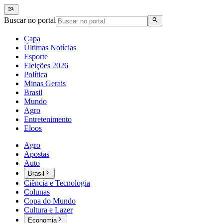
Buscar no portal
Capa
Últimas Notícias
Esporte
Eleições 2026
Política
Minas Gerais
Brasil
Mundo
Agro
Entretenimento
Eloos
Agro
Apostas
Auto
Brasil
Ciência e Tecnologia
Colunas
Copa do Mundo
Cultura e Lazer
Economia