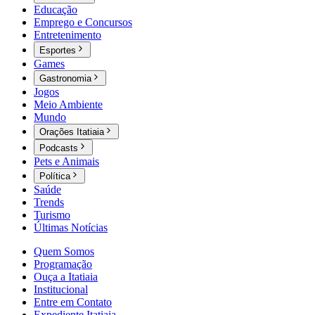
Educação
Emprego e Concursos
Entretenimento
Esportes
Games
Gastronomia
Jogos
Meio Ambiente
Mundo
Orações Itatiaia
Podcasts
Pets e Animais
Política
Saúde
Trends
Turismo
Últimas Notícias
Quem Somos
Programação
Ouça a Itatiaia
Institucional
Entre em Contato
Expediente Itatiaia