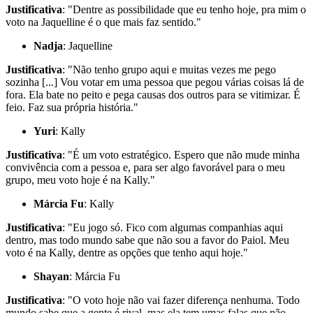
Justificativa
: "Dentre as possibilidade que eu tenho hoje, pra mim o
voto na Jaquelline é o que mais faz sentido."
Nadja
: Jaquelline
Justificativa
: "Não tenho grupo aqui e muitas vezes me pego
sozinha [...] Vou votar em uma pessoa que pegou várias coisas lá de
fora. Ela bate no peito e pega causas dos outros para se vitimizar. É
feio. Faz sua própria história."
Yuri
: Kally
Justificativa
: "É um voto estratégico. Espero que não mude minha
convivência com a pessoa e, para ser algo favorável para o meu
grupo, meu voto hoje é na Kally."
Márcia Fu
: Kally
Justificativa
: "Eu jogo só. Fico com algumas companhias aqui
dentro, mas todo mundo sabe que não sou a favor do Paiol. Meu
voto é na Kally, dentre as opções que tenho aqui hoje."
Shayan
: Márcia Fu
Justificativa
: "O voto hoje não vai fazer diferença nenhuma. Todo
mundo sabe que a gente é rival, mas ela tem umas falas que não