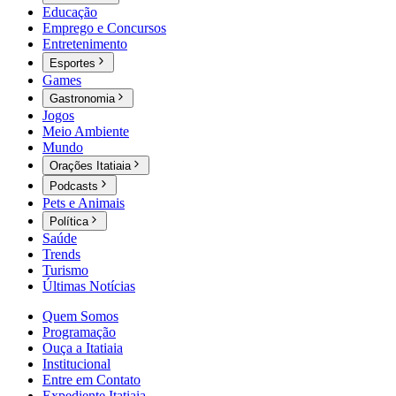
Educação
Emprego e Concursos
Entretenimento
Esportes
Games
Gastronomia
Jogos
Meio Ambiente
Mundo
Orações Itatiaia
Podcasts
Pets e Animais
Política
Saúde
Trends
Turismo
Últimas Notícias
Quem Somos
Programação
Ouça a Itatiaia
Institucional
Entre em Contato
Expediente Itatiaia