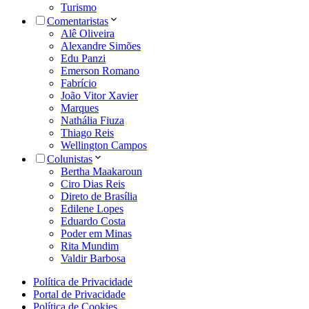
Turismo
Comentaristas
Alê Oliveira
Alexandre Simões
Edu Panzi
Emerson Romano
Fabrício
João Vitor Xavier
Marques
Nathália Fiuza
Thiago Reis
Wellington Campos
Colunistas
Bertha Maakaroun
Ciro Dias Reis
Direto de Brasília
Edilene Lopes
Eduardo Costa
Poder em Minas
Rita Mundim
Valdir Barbosa
Política de Privacidade
Portal de Privacidade
Política de Cookies