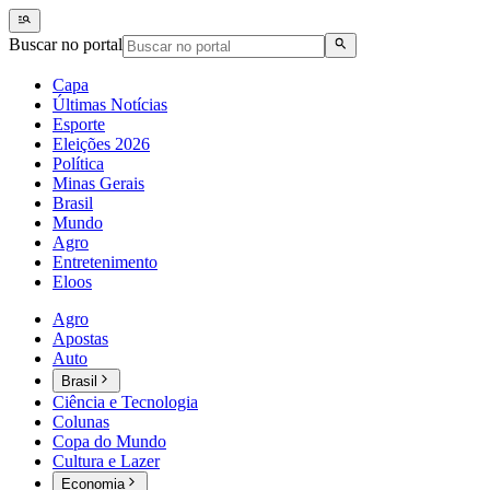
Buscar no portal
Capa
Últimas Notícias
Esporte
Eleições 2026
Política
Minas Gerais
Brasil
Mundo
Agro
Entretenimento
Eloos
Agro
Apostas
Auto
Brasil
Ciência e Tecnologia
Colunas
Copa do Mundo
Cultura e Lazer
Economia