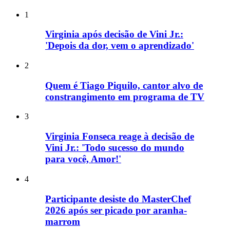
1
Virginia após decisão de Vini Jr.:
'Depois da dor, vem o aprendizado'
2
Quem é Tiago Piquilo, cantor alvo de
constrangimento em programa de TV
3
Virginia Fonseca reage à decisão de
Vini Jr.: 'Todo sucesso do mundo
para você, Amor!'
4
Participante desiste do MasterChef
2026 após ser picado por aranha-
marrom