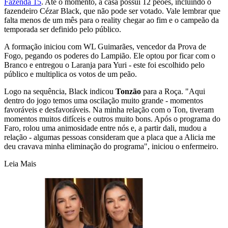
Fazenda 15
. Até o momento, a casa possui 12 peões, incluindo o
fazendeiro Cézar Black, que não pode ser votado. Vale lembrar que
falta menos de um mês para o reality chegar ao fim e o campeão da
temporada ser definido pelo público.
A formação iniciou com WL Guimarães, vencedor da Prova de
Fogo, pegando os poderes do Lampião. Ele optou por ficar com o
Branco e entregou o Laranja para Yuri - este foi escolhido pelo
público e multiplica os votos de um peão.
Logo na sequência, Black indicou
Tonzão
para a Roça. "Aqui
dentro do jogo temos uma oscilação muito grande - momentos
favoráveis e desfavoráveis. Na minha relação com o Ton, tiveram
momentos muitos difíceis e outros muito bons. Após o programa do
Faro, rolou uma animosidade entre nós e, a partir dali, mudou a
relação - algumas pessoas consideram que a placa que a Alicia me
deu cravava minha eliminação do programa", iniciou o enfermeiro.
Leia Mais