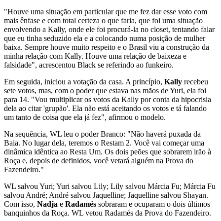
"Houve uma situação em particular que me fez dar esse voto com
mais ênfase e com total certeza o que faria, que foi uma situação
envolvendo a Kally, onde ele foi procurá-la no closet, tentando falar
que eu tinha seduzido ela e a colocando numa posição de mulher
baixa. Sempre houve muito respeito e o Brasil viu a construção da
minha relação com Kally. Houve uma relação de baixeza e
falsidade", acrescentou Black se referindo ao funkeiro.
Em seguida, iniciou a votação da casa. A princípio,
Kally
recebeu
sete votos, mas, com o poder que estava nas mãos de Yuri, ela foi
para 14. "Vou multiplicar os votos da Kally por conta da hipocrisia
dela ao citar 'grupão'. Ela não está aceitando os votos e tá falando
um tanto de coisa que ela já fez", afirmou o modelo.
Na sequência, WL leu o poder Branco: "Não haverá puxada da
Baia. No lugar dela, teremos o Restam 2. Você vai começar uma
dinâmica idêntica ao Resta Um. Os dois peões que sobrarem irão à
Roça e, depois de definidos, você vetará alguém na Prova do
Fazendeiro."
WL salvou Yuri; Yuri salvou Lily; Lily salvou Márcia Fu; Márcia Fu
salvou André; André salvou Jaquelline; Jaquelline salvou Shayan.
Com isso,
Nadja
e
Radamés
sobraram e ocuparam o dois últimos
banquinhos da Roça. WL vetou Radamés da Prova do Fazendeiro.