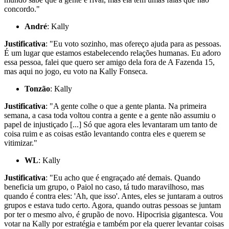
concordo."
André
: Kally
Justificativa
: "Eu voto sozinho, mas ofereço ajuda para as pessoas.
É um lugar que estamos estabelecendo relações humanas. Eu adoro
essa pessoa, falei que quero ser amigo dela fora de A Fazenda 15,
mas aqui no jogo, eu voto na Kally Fonseca.
Tonzão
: Kally
Justificativa
: "A gente colhe o que a gente planta. Na primeira
semana, a casa toda voltou contra a gente e a gente não assumiu o
papel de injustiçado [...] Só que agora eles levantaram um tanto de
coisa ruim e as coisas estão levantando contra eles e querem se
vitimizar."
WL
: Kally
Justificativa
: "Eu acho que é engraçado até demais. Quando
beneficia um grupo, o Paiol no caso, tá tudo maravilhoso, mas
quando é contra eles: 'Ah, que isso'. Antes, eles se juntaram a outros
grupos e estava tudo certo. Agora, quando outras pessoas se juntam
por ter o mesmo alvo, é grupão de novo. Hipocrisia gigantesca. Vou
votar na Kally por estratégia e também por ela querer levantar coisas