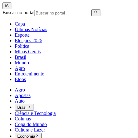
Buscar no portal
Capa
Últimas Notícias
Esporte
Eleições 2026
Política
Minas Gerais
Brasil
Mundo
Agro
Entretenimento
Eloos
Agro
Apostas
Auto
Brasil
Ciência e Tecnologia
Colunas
Copa do Mundo
Cultura e Lazer
Economia