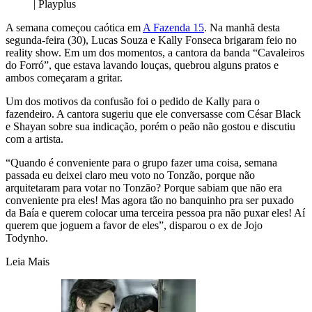
| Playplus
A semana começou caótica em
A Fazenda 15
. Na manhã desta
segunda-feira (30), Lucas Souza e Kally Fonseca brigaram feio no
reality show. Em um dos momentos, a cantora da banda “Cavaleiros
do Forró”, que estava lavando louças, quebrou alguns pratos e
ambos começaram a gritar.
Um dos motivos da confusão foi o pedido de Kally para o
fazendeiro. A cantora sugeriu que ele conversasse com César Black
e Shayan sobre sua indicação, porém o peão não gostou e discutiu
com a artista.
“Quando é conveniente para o grupo fazer uma coisa, semana
passada eu deixei claro meu voto no Tonzão, porque não
arquitetaram para votar no Tonzão? Porque sabiam que não era
conveniente pra eles! Mas agora tão no banquinho pra ser puxado
da Baía e querem colocar uma terceira pessoa pra não puxar eles! Aí
querem que joguem a favor de eles”, disparou o ex de Jojo
Todynho.
Leia Mais