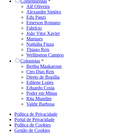
Comentaristas
Alê Oliveira
Alexandre Simões
Edu Panzi
Emerson Romano
Fabrício
João Vitor Xavier
Marques
Nathália Fiuza
Thiago Reis
Wellington Campos
Colunistas
Bertha Maakaroun
Ciro Dias Reis
Direto de Brasília
Edilene Lopes
Eduardo Costa
Poder em Minas
Rita Mundim
Valdir Barbosa
Política de Privacidade
Portal de Privacidade
Política de Cookies
Gestão de Cookies