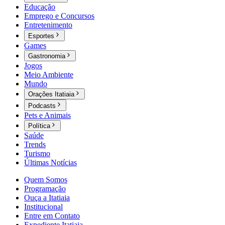
Educação
Emprego e Concursos
Entretenimento
Esportes
Games
Gastronomia
Jogos
Meio Ambiente
Mundo
Orações Itatiaia
Podcasts
Pets e Animais
Política
Saúde
Trends
Turismo
Últimas Notícias
Quem Somos
Programação
Ouça a Itatiaia
Institucional
Entre em Contato
Expediente Itatiaia