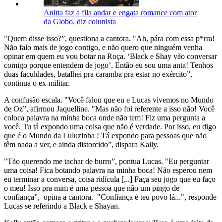
Anitta faz a fila andar e engata romance com ator
da Globo, diz colunista
"Quem disse isso?”, questiona a cantora. "Ah, pára com essa p*rra!
Não falo mais de jogo contigo, e não quero que ninguém venha
opinar em quem eu vou botar na Roça. ‘Black e Shay vão conversar
comigo porque entendem de jogo’. Então eu sou uma anta! Tenhos
duas faculdades, batalhei pra caramba pra estar no exército”,
continua o ex-militar.
A confusão escala. "Você falou que eu e Lucas vivemos no Mundo
de Oz”, afirmou Jaquelline. "Mas não foi referente a isso não! Você
coloca palavra na minha boca onde não tem! Fiz uma pergunta a
você. Tu tá expondo uma coisa que não é verdade. Por isso, eu digo
que é o Mundo da Luluzinha ! Tá expondo para pessoas que não
têm nada a ver, e ainda distorcido”, dispara Kally.
"Tão querendo me tachar de burro”, pontua Lucas. "Eu perguntar
uma coisa! Fica botando palavra na minha boca! Não esperou nem
eu terminar a conversa, coisa ridícula [...] Faça seu jogo que eu faço
o meu! Isso pra mim é uma pessoa que não um pingo de
confiança”, opina a cantora. "Confiança é teu povo lá...", responde
Lucas se referindo a Black e Shayan.