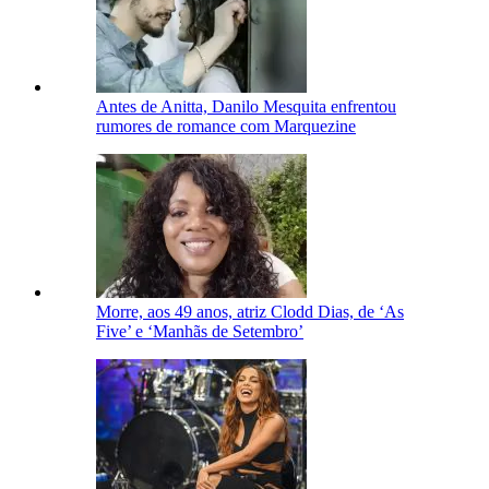
Antes de Anitta, Danilo Mesquita enfrentou
rumores de romance com Marquezine
Morre, aos 49 anos, atriz Clodd Dias, de ‘As
Five’ e ‘Manhãs de Setembro’