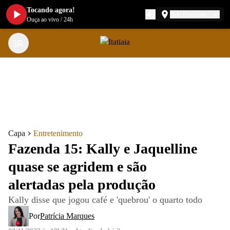
Tocando agora!
Belo Horizonte
Ouça ao vivo
/
24h
Capa
Entretenimento
Fazenda 15: Kally e Jaquelline
quase se agridem e são
alertadas pela produção
Kally disse que jogou café e 'quebrou' o quarto todo
Por
Patrícia Marques