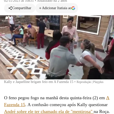
02/11/2023 às 10h31
•
Atualizado
há 2 anos
Compartilhar
Adicionar Itatiaia ao
Kally e Jaquelline brigam feio em A Fazenda 15
•
Reprodução | Playplus
O feno pegou fogo na manhã desta quinta-feira (2) em
A
Fazenda 15
. A confusão começou após Kally questionar
André sobre ele ter chamado ela de "mentirosa"
na Roça.