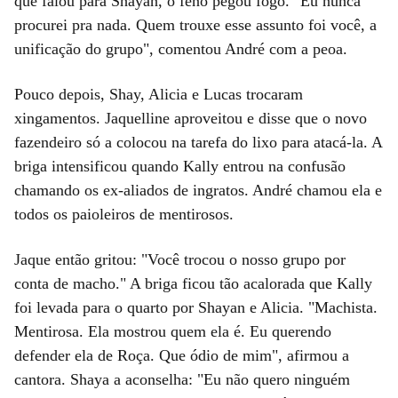
que falou para Shayan, o feno pegou fogo. "Eu nunca
procurei pra nada. Quem trouxe esse assunto foi você, a
unificação do grupo", comentou André com a peoa.
Pouco depois, Shay, Alicia e Lucas trocaram
xingamentos. Jaquelline aproveitou e disse que o novo
fazendeiro só a colocou na tarefa do lixo para atacá-la. A
briga intensificou quando Kally entrou na confusão
chamando os ex-aliados de ingratos. André chamou ela e
todos os paioleiros de mentirosos.
Jaque então gritou: "Você trocou o nosso grupo por
conta de macho." A briga ficou tão acalorada que Kally
foi levada para o quarto por Shayan e Alicia. "Machista.
Mentirosa. Ela mostrou quem ela é. Eu querendo
defender ela de Roça. Que ódio de mim", afirmou a
cantora. Shaya a aconselha: "Eu não quero ninguém