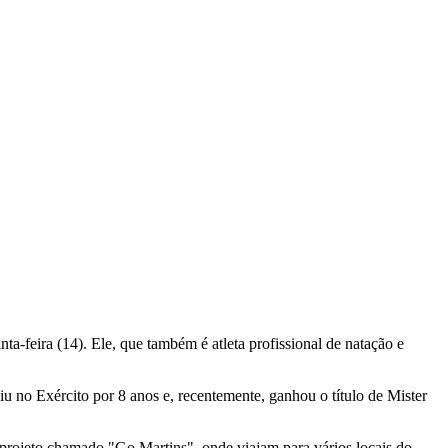
ta-feira (14). Ele, que também é atleta profissional de natação e
 no Exército por 8 anos e, recentemente, ganhou o título de Mister
um projeto chamado "Go Martins", onde viajam para vários locais do