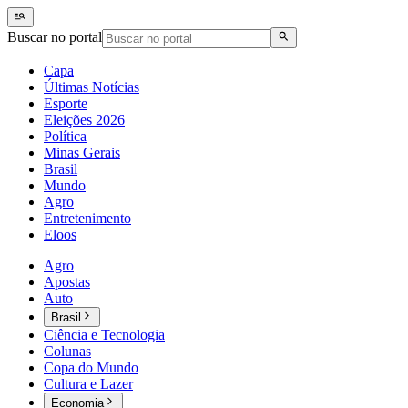
Buscar no portal
Capa
Últimas Notícias
Esporte
Eleições 2026
Política
Minas Gerais
Brasil
Mundo
Agro
Entretenimento
Eloos
Agro
Apostas
Auto
Brasil
Ciência e Tecnologia
Colunas
Copa do Mundo
Cultura e Lazer
Economia