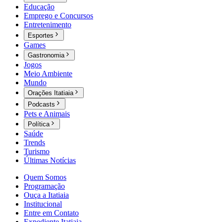
Educação
Emprego e Concursos
Entretenimento
Esportes
Games
Gastronomia
Jogos
Meio Ambiente
Mundo
Orações Itatiaia
Podcasts
Pets e Animais
Política
Saúde
Trends
Turismo
Últimas Notícias
Quem Somos
Programação
Ouça a Itatiaia
Institucional
Entre em Contato
Expediente Itatiaia