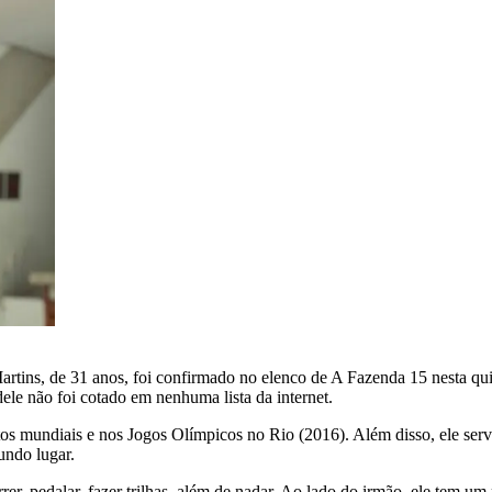
artins, de 31 anos, foi confirmado no elenco de A Fazenda 15 nesta quin
ele não foi cotado em nenhuma lista da internet.
s mundiais e nos Jogos Olímpicos no Rio (2016). Além disso, ele serviu
undo lugar.
rrer, pedalar, fazer trilhas, além de nadar. Ao lado do irmão, ele tem 