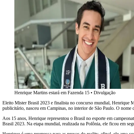
Henrique Martins estará em Fazenda 15
•
Divulgação
Eleito Mister Brasil 2023 e finalista no concurso mundial, Henrique M
publicitário, nasceu em Campinas, no interior de São Paulo. O nome d
Aos 15 anos, Henrique representou o Brasil no esporte em campeonato
Brasil 2023. Na etapa mundial, realizada na Polônia, ele ficou em seg
Henrique é uma promessa para as provas do reality, afinal, ele ama co