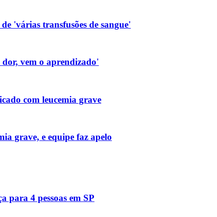
de 'várias transfusões de sangue'
a dor, vem o aprendizado'
icado com leucemia grave
ia grave, e equipe faz apelo
ça para 4 pessoas em SP