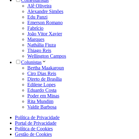
Comentaristas
Alê Oliveira
Alexandre Simões
Edu Panzi
Emerson Romano
Fabrício
João Vitor Xavier
Marques
Nathália Fiuza
Thiago Reis
Wellington Campos
Colunistas
Bertha Maakaroun
Ciro Dias Reis
Direto de Brasília
Edilene Lopes
Eduardo Costa
Poder em Minas
Rita Mundim
Valdir Barbosa
Política de Privacidade
Portal de Privacidade
Política de Cookies
Gestão de Cookies