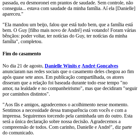
passada, eu desmoronei em prantos de saudade. Sem controle, não
conseguia... estava com saudade da minha família. Aí ela [Danielle]
apareceu."
"Ela mandou um beijo, falou que está tudo bem, que a família está
bem. O Guy [filho mais novo de André] está votando! Foram várias
bênçãos: poder voltar, ter notícias do Guy, ter notícias da minha
família", completou.
Fim do casamento
No dia 21 de agosto,
Danielle Winits e
André Gonçalves
anunciaram nas redes sociais que o casamento deles chegou ao fim
após quase sete anos. Em publicação compartilhada, os atores
disseram que a relação foi baseada durante todo esse tempo "no
amor, na lealdade e no companheirismo", mas que decidiram "seguir
por caminhos distintos".
"Aos fãs e amigos, agradecemos o acolhimento nesse momento.
Sentimos a necessidade dessa transparência com vocês e com a
imprensa. Seguiremos torcendo pela caminhada um do outro. Esta
será a única declaração sobre nossa decisão. Agradecemos a
compreensão de todos. Com carinho, Danielle e André", diz parte
do comunicado.