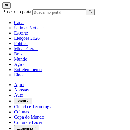
Buscar no portal
Capa
Últimas Notícias
Esporte
Eleições 2026
Política
Minas Gerais
Brasil
Mundo
Agro
Entretenimento
Eloos
Agro
Apostas
Auto
Brasil
Ciência e Tecnologia
Colunas
Copa do Mundo
Cultura e Lazer
Economia