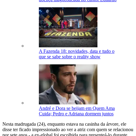
A Fazenda 18: novidades, data e tudo o
que se sabe sobre o reality show
André e Dora se beijam em Quem Ama
Cuida; Pedro e Adriana dormem juntos
Nesta madrugada (24), enquanto estava na casinha da árvore, ele
disse ter ficado impressionado ao ver a atriz com quem se relacionou
por sete anos - a ex-global foi escolhida para presenteá-lo durante