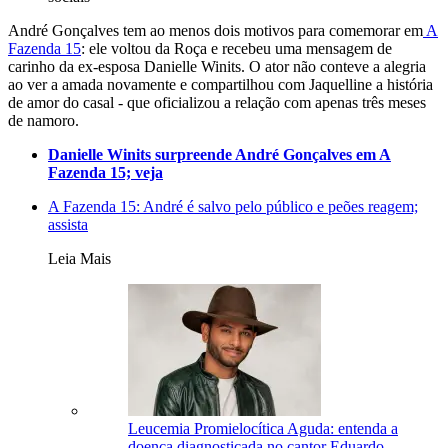
André Gonçalves tem ao menos dois motivos para comemorar em
A
Fazenda 15
: ele voltou da Roça e recebeu uma mensagem de
carinho da ex-esposa Danielle Winits. O ator não conteve a alegria
ao ver a amada novamente e compartilhou com Jaquelline a história
de amor do casal - que oficializou a relação com apenas três meses
de namoro.
Danielle Winits surpreende André Gonçalves em A
Fazenda 15; veja
A Fazenda 15: André é salvo pelo público e peões reagem;
assista
Leia Mais
Leucemia Promielocítica Aguda: entenda a
doença diagnosticada no cantor Eduardo