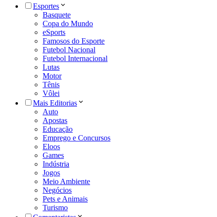
Esportes
Basquete
Copa do Mundo
eSports
Famosos do Esporte
Futebol Nacional
Futebol Internacional
Lutas
Motor
Tênis
Vôlei
Mais Editorias
Auto
Apostas
Educação
Emprego e Concursos
Eloos
Games
Indústria
Jogos
Meio Ambiente
Negócios
Pets e Animais
Turismo