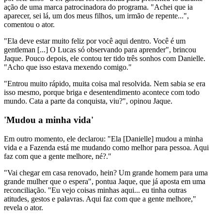
ação de uma marca patrocinadora do programa. "Achei que ia
aparecer, sei lá, um dos meus filhos, um irmão de repente...",
comentou o ator.
"Ela deve estar muito feliz por você aqui dentro. Você é um
gentleman [...] O Lucas só observando para aprender", brincou
Jaque. Pouco depois, ele contou ter tido três sonhos com Danielle.
"Acho que isso estava mexendo comigo."
"Entrou muito rápido, muita coisa mal resolvida. Nem sabia se era
isso mesmo, porque briga e desentendimento acontece com todo
mundo. Cata a parte da conquista, viu?", opinou Jaque.
'Mudou a minha vida'
Em outro momento, ele declarou: "Ela [Danielle] mudou a minha
vida e a Fazenda está me mudando como melhor para pessoa. Aqui
faz com que a gente melhore, né?."
"Vai chegar em casa renovado, hein? Um grande homem para uma
grande mulher que o espera", pontua Jaque, que já aposta em uma
reconciliação. "Eu vejo coisas minhas aqui... eu tinha outras
atitudes, gestos e palavras. Aqui faz com que a gente melhore,"
revela o ator.