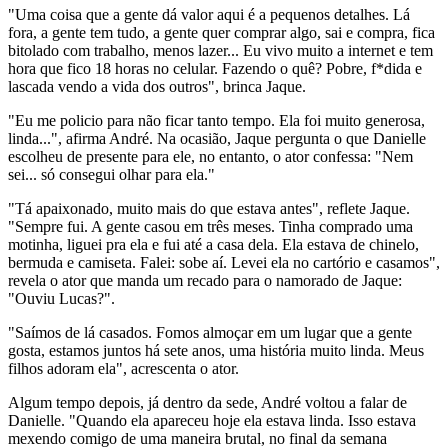
"Uma coisa que a gente dá valor aqui é a pequenos detalhes. Lá
fora, a gente tem tudo, a gente quer comprar algo, sai e compra, fica
bitolado com trabalho, menos lazer... Eu vivo muito a internet e tem
hora que fico 18 horas no celular. Fazendo o quê? Pobre, f*dida e
lascada vendo a vida dos outros", brinca Jaque.
"Eu me policio para não ficar tanto tempo. Ela foi muito generosa,
linda...", afirma André. Na ocasião, Jaque pergunta o que Danielle
escolheu de presente para ele, no entanto, o ator confessa: "Nem
sei... só consegui olhar para ela."
"Tá apaixonado, muito mais do que estava antes", reflete Jaque.
"Sempre fui. A gente casou em três meses. Tinha comprado uma
motinha, liguei pra ela e fui até a casa dela. Ela estava de chinelo,
bermuda e camiseta. Falei: sobe aí. Levei ela no cartório e casamos",
revela o ator que manda um recado para o namorado de Jaque:
"Ouviu Lucas?".
"Saímos de lá casados. Fomos almoçar em um lugar que a gente
gosta, estamos juntos há sete anos, uma história muito linda. Meus
filhos adoram ela", acrescenta o ator.
Algum tempo depois, já dentro da sede, André voltou a falar de
Danielle. "Quando ela apareceu hoje ela estava linda. Isso estava
mexendo comigo de uma maneira brutal, no final da semana