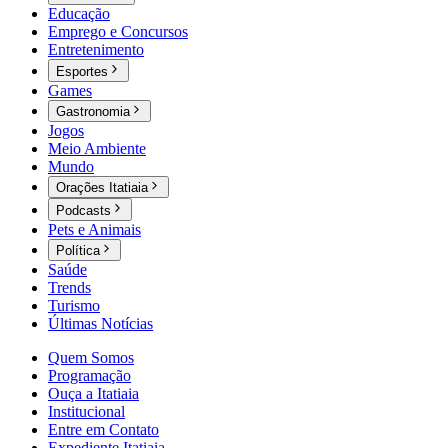
Educação
Emprego e Concursos
Entretenimento
Esportes
Games
Gastronomia
Jogos
Meio Ambiente
Mundo
Orações Itatiaia
Podcasts
Pets e Animais
Política
Saúde
Trends
Turismo
Últimas Notícias
Quem Somos
Programação
Ouça a Itatiaia
Institucional
Entre em Contato
Expediente Itatiaia