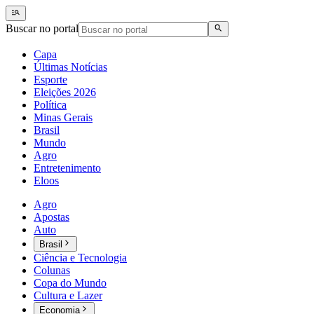
Buscar no portal
Capa
Últimas Notícias
Esporte
Eleições 2026
Política
Minas Gerais
Brasil
Mundo
Agro
Entretenimento
Eloos
Agro
Apostas
Auto
Brasil
Ciência e Tecnologia
Colunas
Copa do Mundo
Cultura e Lazer
Economia