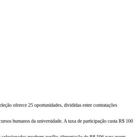
eleção oferece 25 oportunidades, divididas entre contratações
ecursos humanos da universidade. A taxa de participação custa R$ 100
os selecionados recebem auxílio-alimentação de R$ 596 para quem