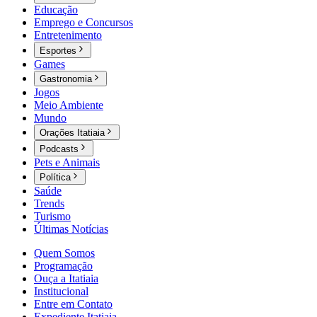
Educação
Emprego e Concursos
Entretenimento
Esportes
Games
Gastronomia
Jogos
Meio Ambiente
Mundo
Orações Itatiaia
Podcasts
Pets e Animais
Política
Saúde
Trends
Turismo
Últimas Notícias
Quem Somos
Programação
Ouça a Itatiaia
Institucional
Entre em Contato
Expediente Itatiaia