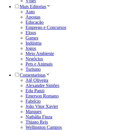
Vôlei
Mais Editorias
Auto
Apostas
Educação
Emprego e Concursos
Eloos
Games
Indústria
Jogos
Meio Ambiente
Negócios
Pets e Animais
Turismo
Comentaristas
Alê Oliveira
Alexandre Simões
Edu Panzi
Emerson Romano
Fabrício
João Vitor Xavier
Marques
Nathália Fiuza
Thiago Reis
Wellington Campos