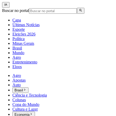
Buscar no portal
Capa
Últimas Notícias
Esporte
Eleições 2026
Política
Minas Gerais
Brasil
Mundo
Agro
Entretenimento
Eloos
Agro
Apostas
Auto
Brasil
Ciência e Tecnologia
Colunas
Copa do Mundo
Cultura e Lazer
Economia