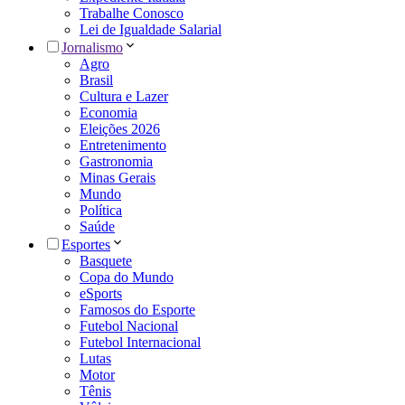
Trabalhe Conosco
Lei de Igualdade Salarial
Jornalismo
Agro
Brasil
Cultura e Lazer
Economia
Eleições 2026
Entretenimento
Gastronomia
Minas Gerais
Mundo
Política
Saúde
Esportes
Basquete
Copa do Mundo
eSports
Famosos do Esporte
Futebol Nacional
Futebol Internacional
Lutas
Motor
Tênis