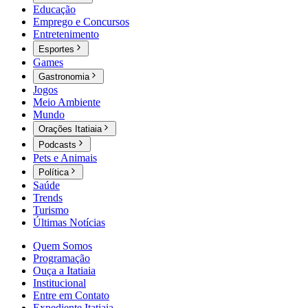
Educação
Emprego e Concursos
Entretenimento
Esportes
Games
Gastronomia
Jogos
Meio Ambiente
Mundo
Orações Itatiaia
Podcasts
Pets e Animais
Política
Saúde
Trends
Turismo
Últimas Notícias
Quem Somos
Programação
Ouça a Itatiaia
Institucional
Entre em Contato
Expediente Itatiaia