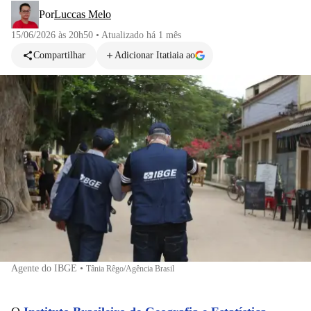
Por
Luccas Melo
15/06/2026 às 20h50
•
Atualizado
há 1 mês
Compartilhar
Adicionar Itatiaia ao
Agente do IBGE
•
Tânia Rêgo/Agência Brasil