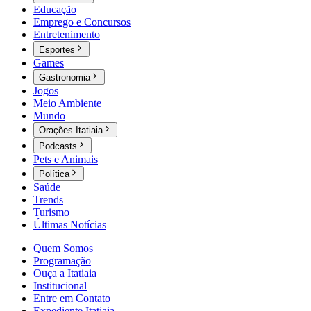
Educação
Emprego e Concursos
Entretenimento
Esportes
Games
Gastronomia
Jogos
Meio Ambiente
Mundo
Orações Itatiaia
Podcasts
Pets e Animais
Política
Saúde
Trends
Turismo
Últimas Notícias
Quem Somos
Programação
Ouça a Itatiaia
Institucional
Entre em Contato
Expediente Itatiaia