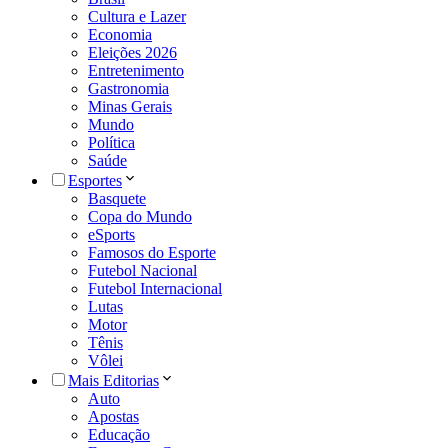
Cultura e Lazer
Economia
Eleições 2026
Entretenimento
Gastronomia
Minas Gerais
Mundo
Política
Saúde
Esportes
Basquete
Copa do Mundo
eSports
Famosos do Esporte
Futebol Nacional
Futebol Internacional
Lutas
Motor
Tênis
Vôlei
Mais Editorias
Auto
Apostas
Educação