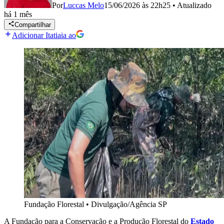
Por
Luccas Melo
15/06/2026 às 22h25
•
Atualizado
há 1 mês
Compartilhar
Adicionar Itatiaia ao
Fundação Florestal
•
Divulgação/Agência SP
A Fundação para a Conservação e a Produção Florestal do
Estado