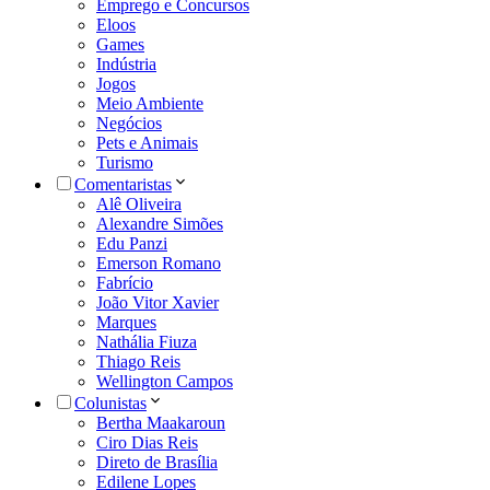
Emprego e Concursos
Eloos
Games
Indústria
Jogos
Meio Ambiente
Negócios
Pets e Animais
Turismo
Comentaristas
Alê Oliveira
Alexandre Simões
Edu Panzi
Emerson Romano
Fabrício
João Vitor Xavier
Marques
Nathália Fiuza
Thiago Reis
Wellington Campos
Colunistas
Bertha Maakaroun
Ciro Dias Reis
Direto de Brasília
Edilene Lopes