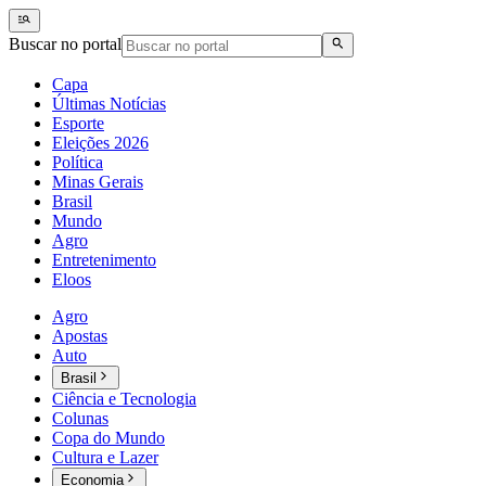
Buscar no portal
Capa
Últimas Notícias
Esporte
Eleições 2026
Política
Minas Gerais
Brasil
Mundo
Agro
Entretenimento
Eloos
Agro
Apostas
Auto
Brasil
Ciência e Tecnologia
Colunas
Copa do Mundo
Cultura e Lazer
Economia