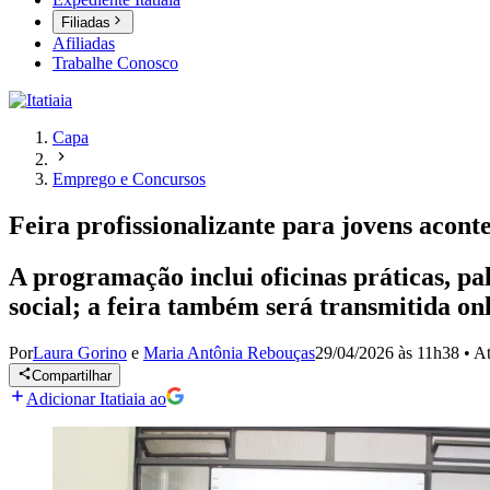
Filiadas
Afiliadas
Trabalhe Conosco
Capa
Emprego e Concursos
Feira profissionalizante para jovens acont
A programação inclui oficinas práticas, pal
social; a feira também será transmitida on
Por
Laura Gorino
e
Maria Antônia Rebouças
29/04/2026 às 11h38
•
At
Compartilhar
Adicionar Itatiaia ao