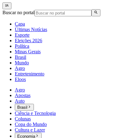
Buscar no portal
Capa
Últimas Notícias
Esporte
Eleições 2026
Política
Minas Gerais
Brasil
Mundo
Agro
Entretenimento
Eloos
Agro
Apostas
Auto
Brasil
Ciência e Tecnologia
Colunas
Copa do Mundo
Cultura e Lazer
Economia