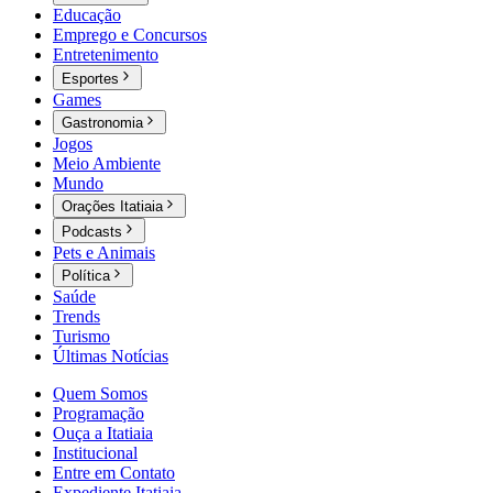
Educação
Emprego e Concursos
Entretenimento
Esportes
Games
Gastronomia
Jogos
Meio Ambiente
Mundo
Orações Itatiaia
Podcasts
Pets e Animais
Política
Saúde
Trends
Turismo
Últimas Notícias
Quem Somos
Programação
Ouça a Itatiaia
Institucional
Entre em Contato
Expediente Itatiaia