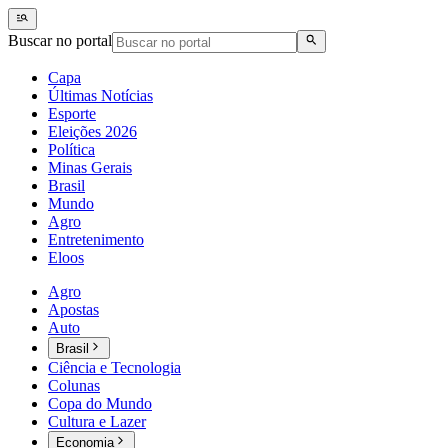
Buscar no portal
Capa
Últimas Notícias
Esporte
Eleições 2026
Política
Minas Gerais
Brasil
Mundo
Agro
Entretenimento
Eloos
Agro
Apostas
Auto
Brasil
Ciência e Tecnologia
Colunas
Copa do Mundo
Cultura e Lazer
Economia