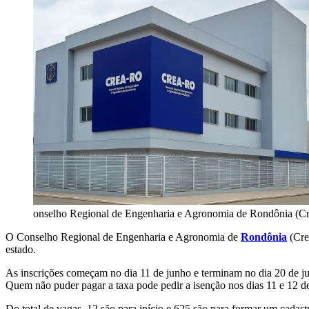
onselho Regional de Engenharia e Agronomia de Rondônia (C
O Conselho Regional de Engenharia e Agronomia de
Rondônia
(Cre
estado.
As inscrições começam no dia 11 de junho e terminam no dia 20 de jul
Quem não puder pagar a taxa pode pedir a isenção nos dias 11 e 12 d
Do total de vagas, 12 são para início e 625 são para formar um cadastr