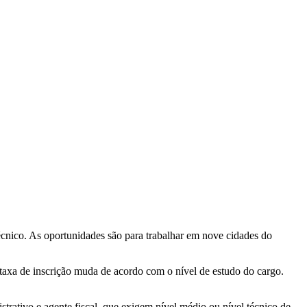
cnico. As oportunidades são para trabalhar em nove cidades do
 taxa de inscrição muda de acordo com o nível de estudo do cargo.
strativo e agente fiscal, que exigem nível médio ou nível técnico de