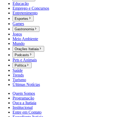
Educação
Emprego e Concursos
Entretenimento
Esportes
Games
Gastronomia
Jogos
Meio Ambiente
Mundo
Orações Itatiaia
Podcasts
Pets e Animais
Política
Saúde
Trends
Turismo
Últimas Notícias
Quem Somos
Programação
Ouça a Itatiaia
Institucional
Entre em Contato
Expediente Itatiaia