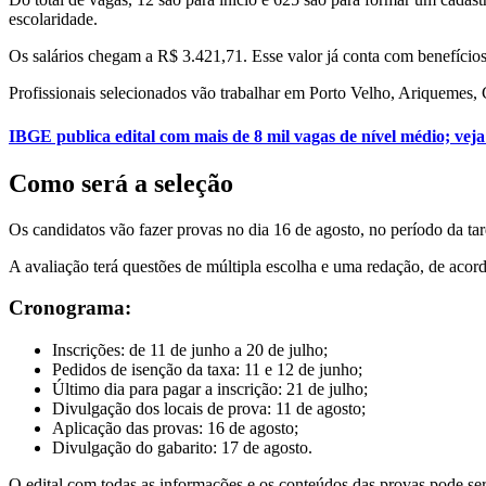
escolaridade.
Os salários chegam a R$ 3.421,71. Esse valor já conta com benefício
Profissionais selecionados vão trabalhar em Porto Velho, Ariquemes,
IBGE publica edital com mais de 8 mil vagas de nível médio; veja
Como será a seleção
Os candidatos vão fazer provas no dia 16 de agosto, no período da ta
A avaliação terá questões de múltipla escolha e uma redação, de acor
Cronograma:
Inscrições: de 11 de junho a 20 de julho;
Pedidos de isenção da taxa: 11 e 12 de junho;
Último dia para pagar a inscrição: 21 de julho;
Divulgação dos locais de prova: 11 de agosto;
Aplicação das provas: 16 de agosto;
Divulgação do gabarito: 17 de agosto.
O edital com todas as informações e os conteúdos das provas pode ser 