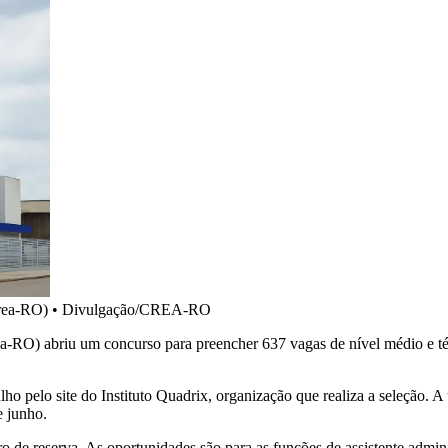
rea-RO)
•
Divulgação/CREA-RO
a-RO) abriu um concurso para preencher 637 vagas de nível médio e té
ho pelo site do Instituto Quadrix, organização que realiza a seleção. A
e junho.
o de reserva. As oportunidades são para as funções de assistente admini