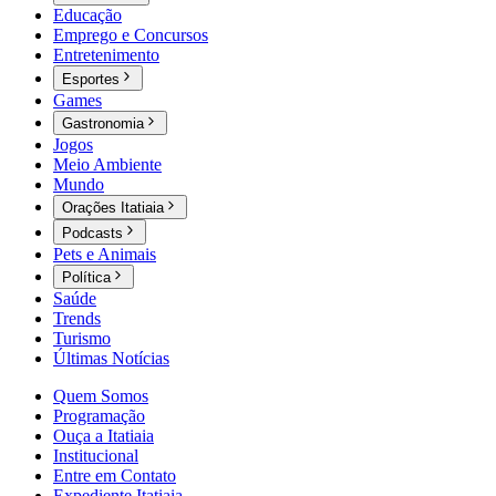
Educação
Emprego e Concursos
Entretenimento
Esportes
Games
Gastronomia
Jogos
Meio Ambiente
Mundo
Orações Itatiaia
Podcasts
Pets e Animais
Política
Saúde
Trends
Turismo
Últimas Notícias
Quem Somos
Programação
Ouça a Itatiaia
Institucional
Entre em Contato
Expediente Itatiaia