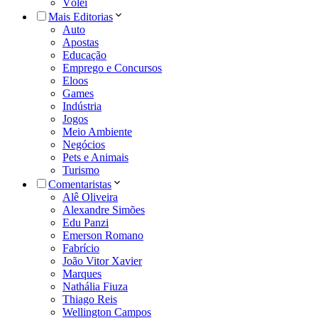
Vôlei
Mais Editorias
Auto
Apostas
Educação
Emprego e Concursos
Eloos
Games
Indústria
Jogos
Meio Ambiente
Negócios
Pets e Animais
Turismo
Comentaristas
Alê Oliveira
Alexandre Simões
Edu Panzi
Emerson Romano
Fabrício
João Vitor Xavier
Marques
Nathália Fiuza
Thiago Reis
Wellington Campos