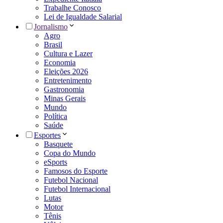
Trabalhe Conosco
Lei de Igualdade Salarial
Jornalismo
Agro
Brasil
Cultura e Lazer
Economia
Eleições 2026
Entretenimento
Gastronomia
Minas Gerais
Mundo
Política
Saúde
Esportes
Basquete
Copa do Mundo
eSports
Famosos do Esporte
Futebol Nacional
Futebol Internacional
Lutas
Motor
Tênis