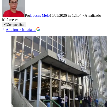
Por
Luccas Melo
15/05/2026 às 12h04
•
Atualizado
há 2 meses
Compartilhar
Adicionar Itatiaia ao