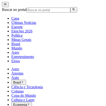
Buscar no portal
Capa
Últimas Notícias
Esporte
Eleições 2026
Política
Minas Gerais
Brasil
Mundo
Agro
Entretenimento
Eloos
Agro
Apostas
Auto
Brasil
Ciência e Tecnologia
Colunas
Copa do Mundo
Cultura e Lazer
Economia