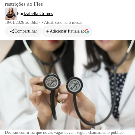
restrições ao Fies
Por
Izabella Gomes
19/01/2026 às 16h37
•
Atualizado
há 6 meses
Compartilhar
Adicionar Itatiaia ao
Decisão confirma que novas vagas devem seguir chamamento público