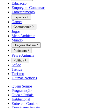
Educação
Emprego e Concursos
Entretenimento
Esportes
Games
Gastronomia
Jogos
Meio Ambiente
Mundo
Orações Itatiaia
Podcasts
Pets e Animais
Política
Saúde
Trends
Turismo
Últimas Notícias
Quem Somos
Programação
Ouça a Itatiaia
Institucional
Entre em Contato
Expediente Itatiaia