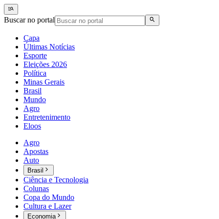
Buscar no portal
Capa
Últimas Notícias
Esporte
Eleições 2026
Política
Minas Gerais
Brasil
Mundo
Agro
Entretenimento
Eloos
Agro
Apostas
Auto
Brasil
Ciência e Tecnologia
Colunas
Copa do Mundo
Cultura e Lazer
Economia