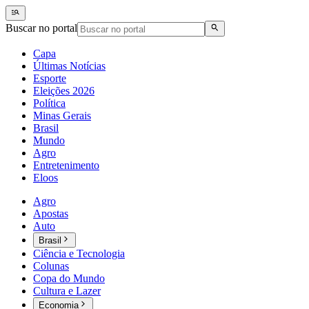
Buscar no portal
Capa
Últimas Notícias
Esporte
Eleições 2026
Política
Minas Gerais
Brasil
Mundo
Agro
Entretenimento
Eloos
Agro
Apostas
Auto
Brasil
Ciência e Tecnologia
Colunas
Copa do Mundo
Cultura e Lazer
Economia