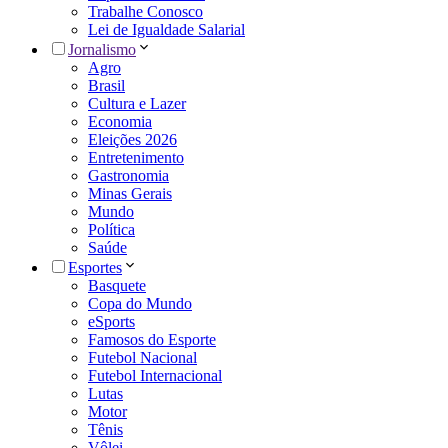
Trabalhe Conosco
Lei de Igualdade Salarial
Jornalismo
Agro
Brasil
Cultura e Lazer
Economia
Eleições 2026
Entretenimento
Gastronomia
Minas Gerais
Mundo
Política
Saúde
Esportes
Basquete
Copa do Mundo
eSports
Famosos do Esporte
Futebol Nacional
Futebol Internacional
Lutas
Motor
Tênis
Vôlei