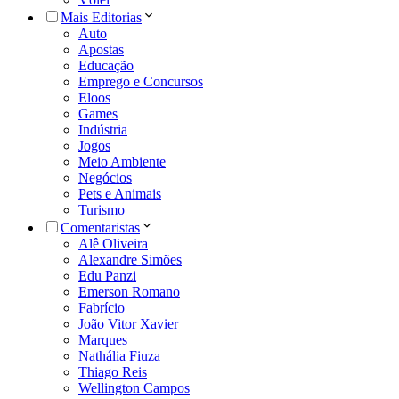
Mais Editorias
Auto
Apostas
Educação
Emprego e Concursos
Eloos
Games
Indústria
Jogos
Meio Ambiente
Negócios
Pets e Animais
Turismo
Comentaristas
Alê Oliveira
Alexandre Simões
Edu Panzi
Emerson Romano
Fabrício
João Vitor Xavier
Marques
Nathália Fiuza
Thiago Reis
Wellington Campos