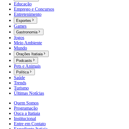
Educação
Emprego e Concursos
Entretenimento
Esportes
Games
Gastronomia
Jogos
Meio Ambiente
Mundo
Orações Itatiaia
Podcasts
Pets e Animais
Política
Saúde
Trends
Turismo
Últimas Notícias
Quem Somos
Programação
Ouça a Itatiaia
Institucional
Entre em Contato
Expediente Itatiaia