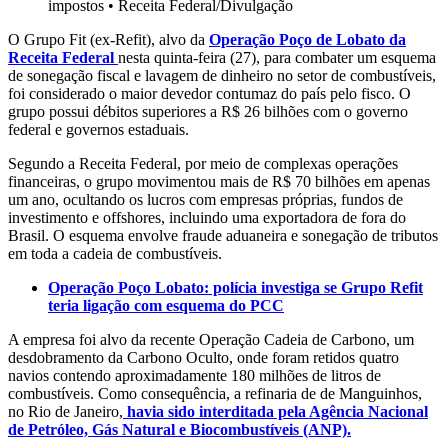
impostos
•
Receita Federal/Divulgação
O Grupo Fit (ex-Refit), alvo da
Operação Poço de Lobato da
Receita Federal
nesta quinta-feira (27), para combater um esquema
de sonegação fiscal e lavagem de dinheiro no setor de combustíveis,
foi considerado o maior devedor contumaz do país pelo fisco. O
grupo possui débitos superiores a R$ 26 bilhões com o governo
federal e governos estaduais.
Segundo a Receita Federal, por meio de complexas operações
financeiras, o grupo movimentou mais de R$ 70 bilhões em apenas
um ano, ocultando os lucros com empresas próprias, fundos de
investimento e offshores, incluindo uma exportadora de fora do
Brasil. O esquema envolve fraude aduaneira e sonegação de tributos
em toda a cadeia de combustíveis.
Operação Poço Lobato: polícia investiga se Grupo Refit
teria ligação com esquema do PCC
A empresa foi alvo da recente Operação Cadeia de Carbono, um
desdobramento da Carbono Oculto, onde foram retidos quatro
navios contendo aproximadamente 180 milhões de litros de
combustíveis. Como consequência, a refinaria de de Manguinhos,
no Rio de Janeiro,
havia sido interditada pela Agência Nacional
de Petróleo, Gás Natural e Biocombustíveis (ANP).