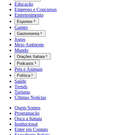
Educação
Emprego e Concursos
Entretenimento
Esportes
Games
Gastronomia
Jogos
Meio Ambiente
Mundo
Orações Itatiaia
Podcasts
Pets e Animais
Política
Saúde
Trends
Turismo
Últimas Notícias
Quem Somos
Programação
Ouça a Itatiaia
Institucional
Entre em Contato
Expediente Itatiaia