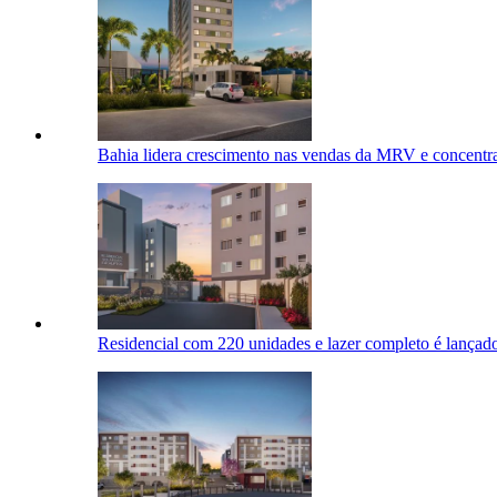
Bahia lidera crescimento nas vendas da MRV e concent
Residencial com 220 unidades e lazer completo é lança