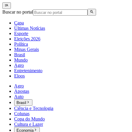
Buscar no portal
Capa
Últimas Notícias
Esporte
Eleições 2026
Política
Minas Gerais
Brasil
Mundo
Agro
Entretenimento
Eloos
Agro
Apostas
Auto
Brasil
Ciência e Tecnologia
Colunas
Copa do Mundo
Cultura e Lazer
Economia