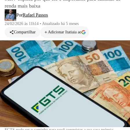
renda mais baixa
Por
Rafael Passos
24/02/2026 às 11h14
•
Atualizado
há 5 meses
Compartilhar
Adicionar Itatiaia ao
FGTS pode ser o caminho para você conquistar a sua casa própria;