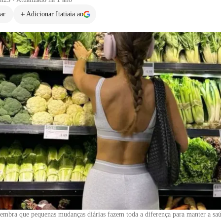
ar
Adicionar Itatiaia ao
embra que pequenas mudanças diárias fazem toda a diferença para manter a sa