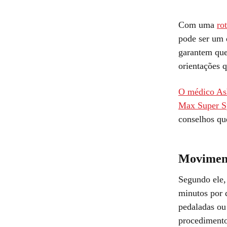
Com uma
ro
pode ser um 
garantem que
orientações 
O médico Ash
Max Super Sp
conselhos que
Moviment
Segundo ele,
minutos por 
pedaladas ou
procedimento