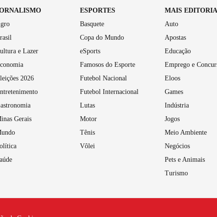
JORNALISMO
ESPORTES
MAIS EDITORI
gro
Basquete
Auto
rasil
Copa do Mundo
Apostas
ultura e Lazer
eSports
Educação
conomia
Famosos do Esporte
Emprego e Concur
leições 2026
Futebol Nacional
Eloos
ntretenimento
Futebol Internacional
Games
astronomia
Lutas
Indústria
inas Gerais
Motor
Jogos
undo
Tênis
Meio Ambiente
olítica
Vôlei
Negócios
aúde
Pets e Animais
Turismo