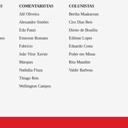
AS
COMENTARISTAS
COLUNISTAS
Alê Oliveira
Bertha Maakaroun
Alexandre Simões
Ciro Dias Reis
Edu Panzi
Direto de Brasília
sos
Emerson Romano
Edilene Lopes
Fabrício
Eduardo Costa
João Vitor Xavier
Poder em Minas
Marques
Rita Mundim
Nathália Fiuza
Valdir Barbosa
Thiago Reis
Wellington Campos