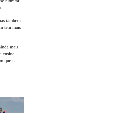
se hidratar
a.
 mas também
em tem mais
ainda mais
e ensina
em que o