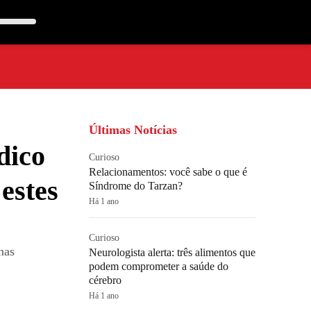
Últimas Notícias
dico
Curioso
Relacionamentos: você sabe o que é
estes
Síndrome do Tarzan?
Há 1 ano
Curioso
nas
Neurologista alerta: três alimentos que
podem comprometer a saúde do
cérebro
Há 1 ano