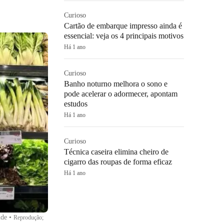
Curioso
Cartão de embarque impresso ainda é
essencial: veja os 4 principais motivos
Há 1 ano
Curioso
Banho noturno melhora o sono e
pode acelerar o adormecer, apontam
estudos
Há 1 ano
Curioso
Técnica caseira elimina cheiro de
cigarro das roupas de forma eficaz
Há 1 ano
úde
•
Reprodução;