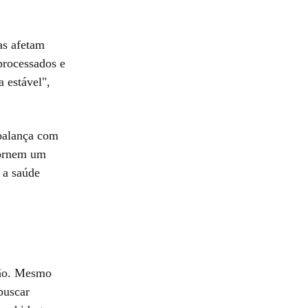
as afetam
processados e
a estável",
 balança com
 tornem um
 a saúde
ção. Mesmo
buscar