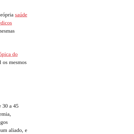
própria
saúde
dicos
 mesmas
ópica do
al os mesmos
e 30 a 45
emia,
ngos
 um aliado, e