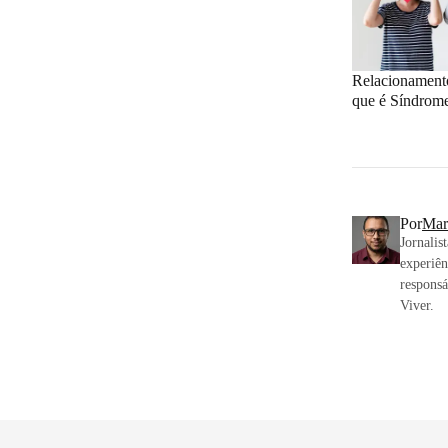
Relacionamento
que é Síndrom
Por
Mar
Jornalis
experiên
responsá
Viver.