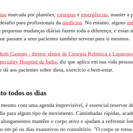
tina
marcada por plantões,
cirurgias
e
emergências
, manter a 
desafio para profissionais da
medicina
. No entanto, alguns
mé
 pequenas mudanças diárias fazem toda a diferença, e essas
que passam a seus pacientes também servem para si mesmos.
ish Gautam - diretor sênior de Cirurgia Robótica e Laparosc
eciality Hospital da Índia
, diz que aplica em sua vida pesso
 dá aos pacientes sobre dieta, exercício e bem-estar.
o todos os dias
 mesmo com uma agenda imprevisível, é essencial reservar d
dia para algum tipo de movimento. Caminhadas rápidas, acad
 alongamentos mantêm o corpo ativo e ajudam a enfrentar lo
s em pé ou dias exaustivos no consultório. "O corpo se torna