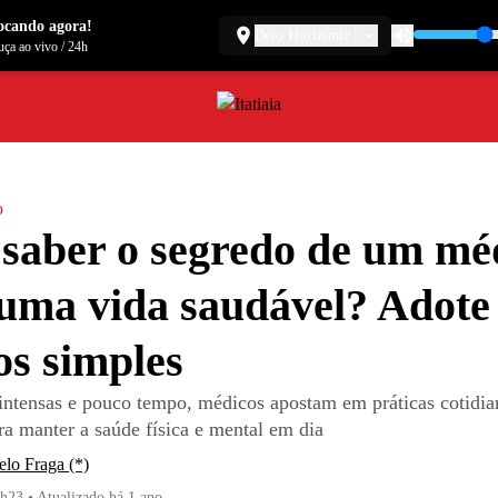
ocando agora!
Belo Horizonte
ça ao vivo
/
24h
o
saber o segredo de um mé
uma vida saudável? Adote 
os simples
intensas e pouco tempo, médicos apostam em práticas cotidia
ra manter a saúde física e mental em dia
lo Fraga (*)
8h23
•
Atualizado
há 1 ano