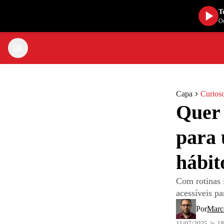
T
Ou
Capa
Curios
Quer 
para 
hábit
Com rotinas 
acessíveis pa
Por
Marce
11/07/2025 às 1