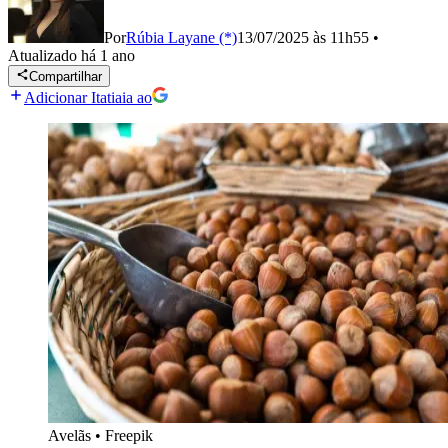
Por
Rúbia Layane (*)
13/07/2025 às 11h55
•
Atualizado
há 1 ano
Compartilhar
Adicionar Itatiaia ao
Avelãs
•
Freepik