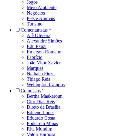
Jogos
Meio Ambiente
Negócios
Pets e Animais
Turismo
Comentaristas
Alê Oliveira
Alexandre Simões
Edu Panzi
Emerson Romano
Fabrício
João Vitor Xavier
Marques
Nathália Fiuza
Thiago Reis
Wellington Campos
Colunistas
Bertha Maakaroun
Ciro Dias Reis
Direto de Brasília
Edilene Lopes
Eduardo Costa
Poder em Minas
Rita Mundim
Valdir Barbosa