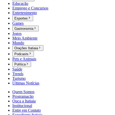
Educação
Emprego e Concursos
Entretenimento
Esportes
Games
Gastronomia
Jogos
Meio Ambiente
Mundo
Orações Itatiaia
Podcasts
Pets e Animais
Política
Saúde
Trends
Turismo
Últimas Notícias
Quem Somos
Programação
Ouça a Itatiaia
Institucional
Entre em Contato
Expediente Itatiaia