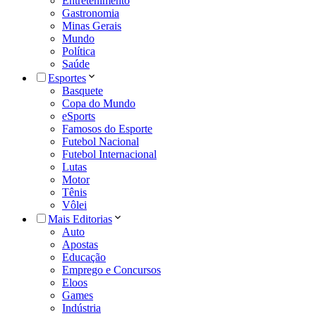
Entretenimento
Gastronomia
Minas Gerais
Mundo
Política
Saúde
Esportes
Basquete
Copa do Mundo
eSports
Famosos do Esporte
Futebol Nacional
Futebol Internacional
Lutas
Motor
Tênis
Vôlei
Mais Editorias
Auto
Apostas
Educação
Emprego e Concursos
Eloos
Games
Indústria